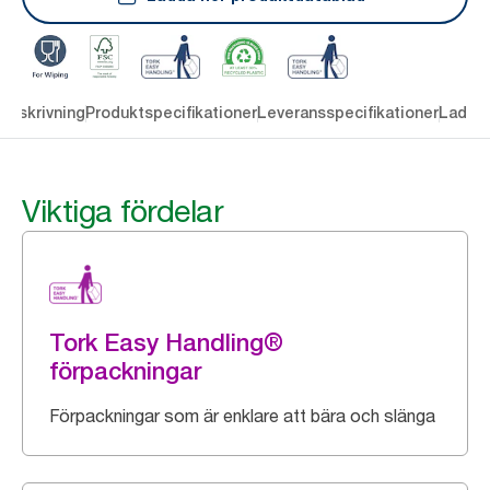
Beskrivning
Produktspecifikationer
Leveransspecifikationer
Ladda 
Viktiga fördelar
Tork Easy Handling®
förpackningar
Förpackningar som är enklare att bära och slänga