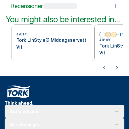
Recensioner
You might also be interested in...
478145
+
11
Tork LinStyle® Middagsservett
478180
Tork LinStyl
Vit
Vit
Vad vi erbjuder
Lösningar
Våra lösningar
Hållbarhet