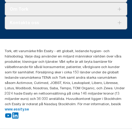
Tork Clean Care
Tork Vision Städning
Om Tork
Xpressruta (AD-a-Glance)
Tork PaperCircle
Om oss
Kontakta oss
Framgångshistorier
Nyheter och pressmeddelanden
information.tork@essity.com
031-746 17 00
Hitta din distributör
Tork, ett varumärke från Essity - ett globalt, ledande hygien- och
hälsobolag. Varje dag använder en miljard människor världen över våra
produkter, lösningar och tjänster. Vårt syfte är att bryta barriärer för
välbefinnande för såväl konsumenter, patienter, vårdgivare och kunder
som för samhället. Försäljning sker i cirka 150 länder under de globalt
ledande varumärkena TENA och Tork samt andra starka varumärken
såsom Actimove, Cutimed, JOBST, Knix, Leukoplast, Libero, Libresse,
Lotus, Modibodi, Nosotras, Saba, Tempo, TOM Organic, och Zewa. Under
2024 hade Essity en nettoomsättning på cirka 146 miljarder kronor (13
miljarder euro) och 36 000 anställda. Huvudkontoret ligger i Stockholm
och Essity är noterat på Nasdaq Stockholm. För mer information, besök
www.essity.se