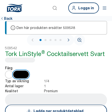
Logga in
Back
Den här produkten ersätter
509528
1 / 5
509542
®
Tork LinStyle
Cocktailservett Svart
Färg
1/4
Typ av vikning
1
Antal lager
Premium
Kvalitet
Ladda ner produktdatablad