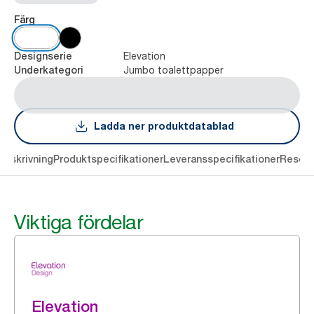
Färg
Elevation
Designserie
Jumbo toalettpapper
Underkategori
Ladda ner produktdatablad
Beskrivning
Produktspecifikationer
Leveransspecifikationer
Resour
Viktiga fördelar
Elevation