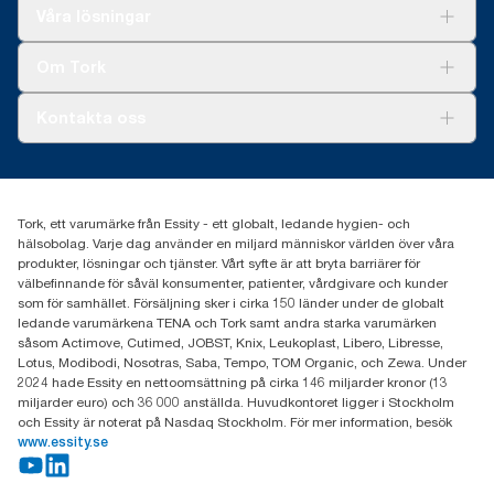
Lösningar
Våra lösningar
Hållbarhet
Tork Clean Care
Tork Vision Städning
Om Tork
Xpressruta (AD-a-Glance)
Tork PaperCircle
Om oss
Kontakta oss
Framgångshistorier
Nyheter och pressmeddelanden
information.tork@essity.com
031-746 17 00
Hitta din distributör
Tork, ett varumärke från Essity - ett globalt, ledande hygien- och
hälsobolag. Varje dag använder en miljard människor världen över våra
produkter, lösningar och tjänster. Vårt syfte är att bryta barriärer för
välbefinnande för såväl konsumenter, patienter, vårdgivare och kunder
som för samhället. Försäljning sker i cirka 150 länder under de globalt
ledande varumärkena TENA och Tork samt andra starka varumärken
såsom Actimove, Cutimed, JOBST, Knix, Leukoplast, Libero, Libresse,
Lotus, Modibodi, Nosotras, Saba, Tempo, TOM Organic, och Zewa. Under
2024 hade Essity en nettoomsättning på cirka 146 miljarder kronor (13
miljarder euro) och 36 000 anställda. Huvudkontoret ligger i Stockholm
och Essity är noterat på Nasdaq Stockholm. För mer information, besök
www.essity.se