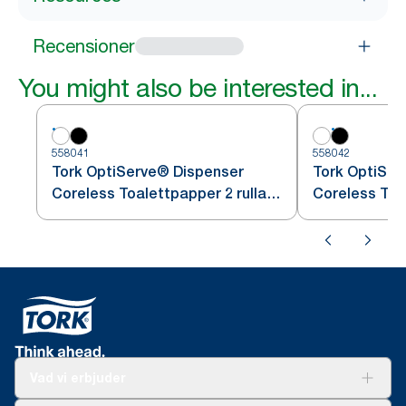
Recensioner
You might also be interested in...
558041
558042
Tork OptiServe® Dispenser
Tork OptiSer
Coreless Toalettpapper 2 rullar
Coreless Toal
Vit T7
Svart T7
Vad vi erbjuder