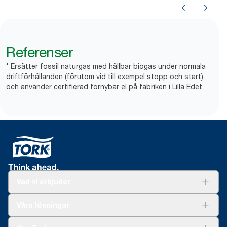
Referenser
* Ersätter fossil naturgas med hållbar biogas under normala
driftförhållanden (förutom vid till exempel stopp och start)
och använder certifierad förnybar el på fabriken i Lilla Edet.
Vad vi erbjuder
Lösningar
Våra lösningar
Hållbarhet
Tork Clean Care
Tork Vision Städning