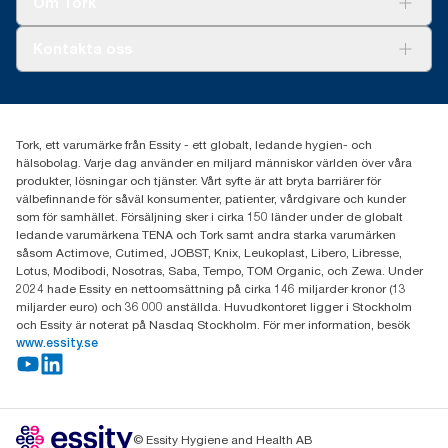
Om Tork
Xpressruta (AD-a-Glance)
Tork PaperCircle
Om oss
Kontakta oss
Framgångshistorier
Nyheter och pressmeddelanden
information.tork@essity.com
031-746 17 00
Hitta din distributör
Tork, ett varumärke från Essity - ett globalt, ledande hygien- och
hälsobolag. Varje dag använder en miljard människor världen över våra
produkter, lösningar och tjänster. Vårt syfte är att bryta barriärer för
välbefinnande för såväl konsumenter, patienter, vårdgivare och kunder
som för samhället. Försäljning sker i cirka 150 länder under de globalt
ledande varumärkena TENA och Tork samt andra starka varumärken
såsom Actimove, Cutimed, JOBST, Knix, Leukoplast, Libero, Libresse,
Lotus, Modibodi, Nosotras, Saba, Tempo, TOM Organic, och Zewa. Under
2024 hade Essity en nettoomsättning på cirka 146 miljarder kronor (13
miljarder euro) och 36 000 anställda. Huvudkontoret ligger i Stockholm
och Essity är noterat på Nasdaq Stockholm. För mer information, besök
www.essity.se
© Essity Hygiene and Health AB