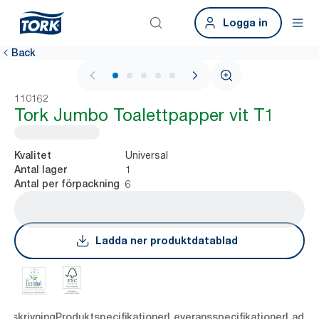
Logga in
Back
1 / 6
110162
Tork Jumbo Toalettpapper vit T1
Universal
Kvalitet
1
Antal lager
6
Antal per förpackning
Ladda ner produktdatablad
Beskrivning
Produktspecifikationer
Leveransspecifikationer
Ladda 