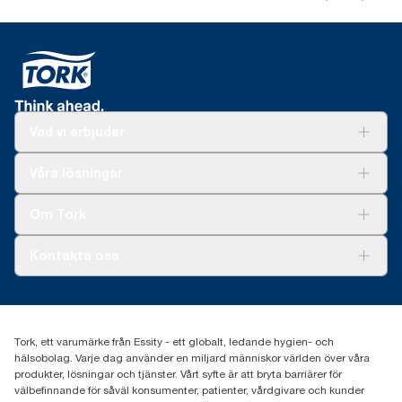
Vad vi erbjuder
Lösningar
Våra lösningar
Hållbarhet
Tork Clean Care
Tork Vision Städning
Om Tork
Xpressruta (AD-a-Glance)
Tork PaperCircle
Om oss
Kontakta oss
Framgångshistorier
Nyheter och pressmeddelanden
information.tork@essity.com
031-746 17 00
Hitta din distributör
Tork, ett varumärke från Essity - ett globalt, ledande hygien- och
hälsobolag. Varje dag använder en miljard människor världen över våra
produkter, lösningar och tjänster. Vårt syfte är att bryta barriärer för
välbefinnande för såväl konsumenter, patienter, vårdgivare och kunder