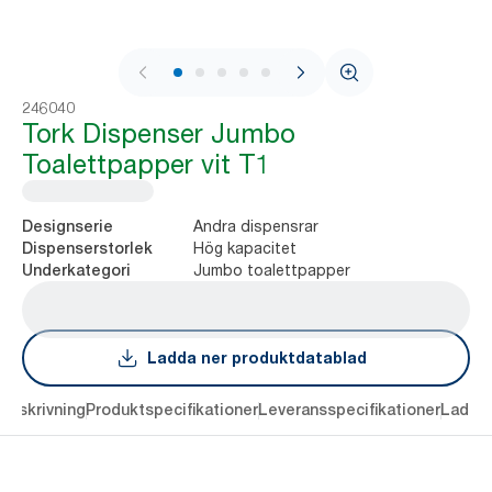
1 / 5
246040
Tork Dispenser Jumbo
Toalettpapper vit T1
Andra dispensrar
Designserie
Hög kapacitet
Dispenserstorlek
Jumbo toalettpapper
Underkategori
Ladda ner produktdatablad
Beskrivning
Produktspecifikationer
Leveransspecifikationer
Ladda 