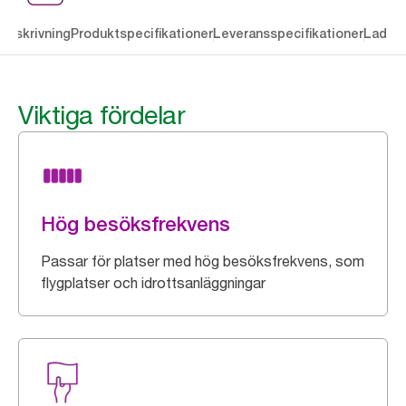
Beskrivning
Produktspecifikationer
Leveransspecifikationer
Ladda 
Viktiga fördelar
Hög besöksfrekvens
Passar för platser med hög besöksfrekvens, som
flygplatser och idrottsanläggningar