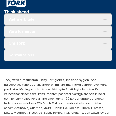
*
Gäller för dispensrar som säljs eller leasas i Europa (utom i
Frankrike) från och med maj 2023. ClimatePartner-certifierad
produkt: www.climate-id.com/en-gb/9VIUDN.
Vad vi erbjuder
**
Representerar det europeiska refillsortimentet för Tork
Lösningar
SmartOne® per användningstillfälle. Baseras på livscykelanalys
Våra lösningar
verifierad av tredje part, som inkluderar alla kvalitetsnivåer för
Hållbarhet
refiller, i kombination med information om förbrukning. Då
Tork Clean Care
Tork Vision Städning
Om Tork
informationen är ett genomsnitt för systemet är den inte avsedd
Xpressruta (AD-a-Glance)
att användas för koldioxidrapportering för specifika artiklar och
Tork PaperCircle
konsumtion.
Om oss
Kontakta oss
Framgångshistorier
Nyheter och pressmeddelanden
information.tork@essity.com
031-746 17 00
Hitta din distributör
Tork, ett varumärke från Essity - ett globalt, ledande hygien- och
hälsobolag. Varje dag använder en miljard människor världen över våra
produkter, lösningar och tjänster. Vårt syfte är att bryta barriärer för
välbefinnande för såväl konsumenter, patienter, vårdgivare och kunder
som för samhället. Försäljning sker i cirka 150 länder under de globalt
ledande varumärkena TENA och Tork samt andra starka varumärken
såsom Actimove, Cutimed, JOBST, Knix, Leukoplast, Libero, Libresse,
Lotus, Modibodi, Nosotras, Saba, Tempo, TOM Organic, och Zewa. Under