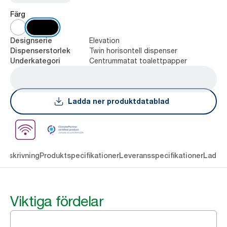
Färg
Elevation
Designserie
Twin horisontell dispenser
Dispenserstorlek
Centrummatat toalettpapper
Underkategori
Ladda ner produktdatablad
Beskrivning
Produktspecifikationer
Leveransspecifikationer
Ladda 
Viktiga fördelar