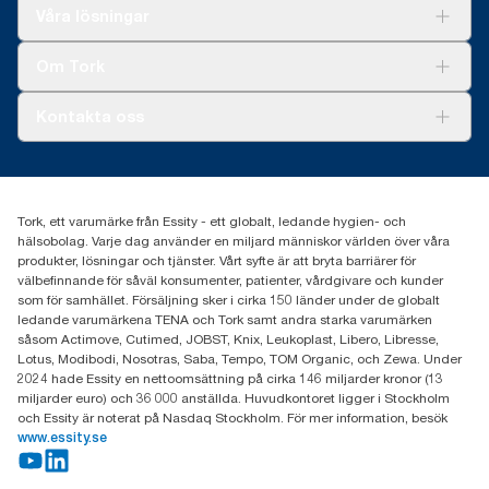
Lösningar
SmartOne® per användningstillfälle. Baseras på livscykelanalys
Våra lösningar
verifierad av tredje part, som inkluderar alla kvalitetsnivåer för
Hållbarhet
refiller, i kombination med information om förbrukning. Då
Tork Clean Care
Tork Vision Städning
Om Tork
informationen är ett genomsnitt för systemet är den inte avsedd
Xpressruta (AD-a-Glance)
att användas för koldioxidrapportering för specifika artiklar och
Tork PaperCircle
konsumtion.
Om oss
Kontakta oss
Framgångshistorier
Nyheter och pressmeddelanden
information.tork@essity.com
031-746 17 00
Hitta din distributör
Tork, ett varumärke från Essity - ett globalt, ledande hygien- och
hälsobolag. Varje dag använder en miljard människor världen över våra
produkter, lösningar och tjänster. Vårt syfte är att bryta barriärer för
välbefinnande för såväl konsumenter, patienter, vårdgivare och kunder
som för samhället. Försäljning sker i cirka 150 länder under de globalt
ledande varumärkena TENA och Tork samt andra starka varumärken
såsom Actimove, Cutimed, JOBST, Knix, Leukoplast, Libero, Libresse,
Lotus, Modibodi, Nosotras, Saba, Tempo, TOM Organic, och Zewa. Under
2024 hade Essity en nettoomsättning på cirka 146 miljarder kronor (13
miljarder euro) och 36 000 anställda. Huvudkontoret ligger i Stockholm
och Essity är noterat på Nasdaq Stockholm. För mer information, besök
www.essity.se