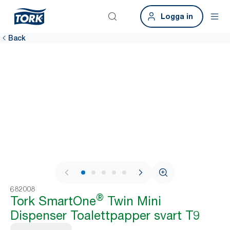
Logga in
Back
1 / 10
682008
®
Tork SmartOne
Twin Mini
Dispenser Toalettpapper svart T9