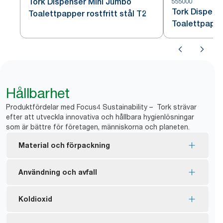
Tork Dispenser Mini Jumbo
555000
Tork Dispens
Toalettpapper rostfritt stål T2
Toalettpappe
Hållbarhet
Produktfördelar med Focus4 Sustainability – Tork strävar
efter att utveckla innovativa och hållbara hygienlösningar
som är bättre för företagen, människorna och planeten.
Material och förpackning
FSC®-certifierade refiller – tillverkade av fiber från
Användning och avfall
ansvarsfulla inköp.
De naturfärgade produkterna från Tork är
*
Ingen hylsa och inget omslag innebär mindre avfall.
Koldioxid
tillverkade av 100 % återvunna fibrer. 30–70 % av
Dispensrarna blockerar åtkomsten till den nya
fibrerna kommer från alternativa källor som