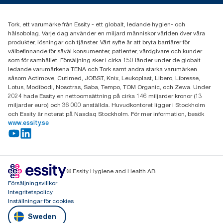
031-746 17 00
Hitta din distributör
Tork, ett varumärke från Essity - ett globalt, ledande hygien- och
hälsobolag. Varje dag använder en miljard människor världen över våra
produkter, lösningar och tjänster. Vårt syfte är att bryta barriärer för
välbefinnande för såväl konsumenter, patienter, vårdgivare och kunder
som för samhället. Försäljning sker i cirka 150 länder under de globalt
ledande varumärkena TENA och Tork samt andra starka varumärken
såsom Actimove, Cutimed, JOBST, Knix, Leukoplast, Libero, Libresse,
Lotus, Modibodi, Nosotras, Saba, Tempo, TOM Organic, och Zewa. Under
2024 hade Essity en nettoomsättning på cirka 146 miljarder kronor (13
miljarder euro) och 36 000 anställda. Huvudkontoret ligger i Stockholm
och Essity är noterat på Nasdaq Stockholm. För mer information, besök
www.essity.se
© Essity Hygiene and Health AB
Försäljningsvillkor
Integritetspolicy
Inställningar för cookies
Sweden