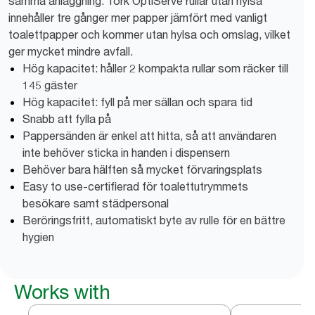
samma anläggning. Tork OptiServe rullar utan hylsa
innehåller tre gånger mer papper jämfört med vanligt
toalettpapper och kommer utan hylsa och omslag, vilket
ger mycket mindre avfall.
Hög kapacitet: håller 2 kompakta rullar som räcker till
145 gäster
Hög kapacitet: fyll på mer sällan och spara tid
Snabb att fylla på
Pappersänden är enkel att hitta, så att användaren
inte behöver sticka in handen i dispensern
Behöver bara hälften så mycket förvaringsplats
Easy to use-certifierad för toalettutrymmets
besökare samt städpersonal
Beröringsfritt, automatiskt byte av rulle för en bättre
hygien
Works with