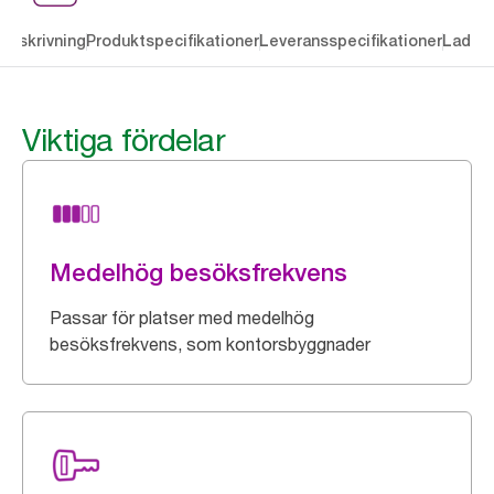
Beskrivning
Produktspecifikationer
Leveransspecifikationer
Ladda 
Viktiga fördelar
Medelhög besöksfrekvens
Passar för platser med medelhög
besöksfrekvens, som kontorsbyggnader