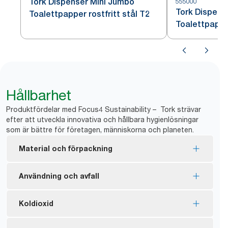
Tork Dispenser Mini Jumbo
555000
Tork Dispens
Toalettpapper rostfritt stål T2
Toalettpappe
Hållbarhet
Produktfördelar med Focus4 Sustainability – Tork strävar
efter att utveckla innovativa och hållbara hygienlösningar
som är bättre för företagen, människorna och planeten.
Material och förpackning
FSC®-certifierade refiller – tillverkade av fiber från
Användning och avfall
ansvarsfulla inköp.
De naturfärgade produkterna från Tork är
*
Ingen hylsa och inget omslag innebär mindre avfall.
Koldioxid
tillverkade av 100 % återvunna fibrer. 30–70 % av
Dispensrarna blockerar åtkomsten till den nya
fibrerna kommer från alternativa källor som