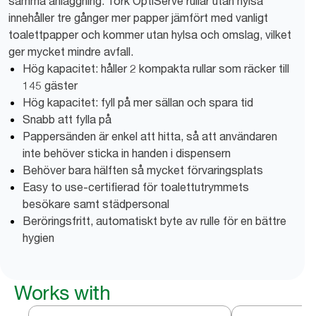
samma anläggning. Tork OptiServe rullar utan hylsa
innehåller tre gånger mer papper jämfört med vanligt
toalettpapper och kommer utan hylsa och omslag, vilket
ger mycket mindre avfall.
Hög kapacitet: håller 2 kompakta rullar som räcker till
145 gäster
Hög kapacitet: fyll på mer sällan och spara tid
Snabb att fylla på
Pappersänden är enkel att hitta, så att användaren
inte behöver sticka in handen i dispensern
Behöver bara hälften så mycket förvaringsplats
Easy to use-certifierad för toalettutrymmets
besökare samt städpersonal
Beröringsfritt, automatiskt byte av rulle för en bättre
hygien
Works with