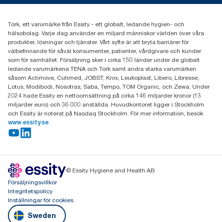
031-746 17 00
Hitta din distributör
Tork, ett varumärke från Essity - ett globalt, ledande hygien- och
hälsobolag. Varje dag använder en miljard människor världen över våra
produkter, lösningar och tjänster. Vårt syfte är att bryta barriärer för
välbefinnande för såväl konsumenter, patienter, vårdgivare och kunder
som för samhället. Försäljning sker i cirka 150 länder under de globalt
ledande varumärkena TENA och Tork samt andra starka varumärken
såsom Actimove, Cutimed, JOBST, Knix, Leukoplast, Libero, Libresse,
Lotus, Modibodi, Nosotras, Saba, Tempo, TOM Organic, och Zewa. Under
2024 hade Essity en nettoomsättning på cirka 146 miljarder kronor (13
miljarder euro) och 36 000 anställda. Huvudkontoret ligger i Stockholm
och Essity är noterat på Nasdaq Stockholm. För mer information, besök
www.essity.se
© Essity Hygiene and Health AB
Försäljningsvillkor
Integritetspolicy
Inställningar för cookies
Sweden