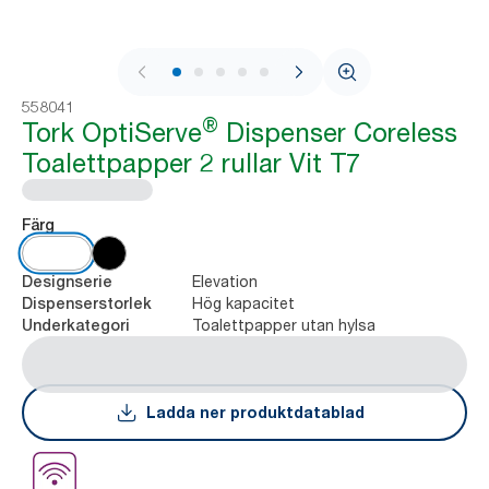
1 / 7
558041
®
Tork OptiServe
Dispenser Coreless
Toalettpapper 2 rullar Vit T7
Färg
Elevation
Designserie
Hög kapacitet
Dispenserstorlek
Toalettpapper utan hylsa
Underkategori
Ladda ner produktdatablad