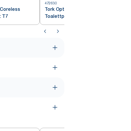
472630
4
 Coreless
Tork OptiServe® Coreless
t T7
Toalettpapper Vit T7