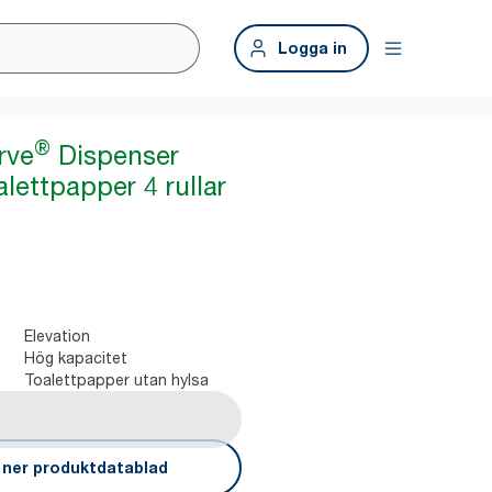
Logga in
®
rve
Dispenser
lettpapper 4 rullar
Elevation
Hög kapacitet
Toalettpapper utan hylsa
 ner produktdatablad