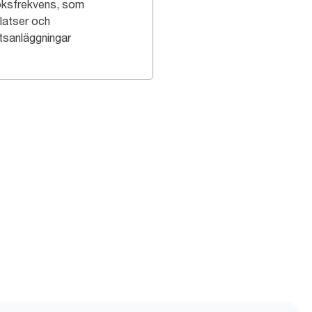
ksfrekvens, som
platser och
ttsanläggningar