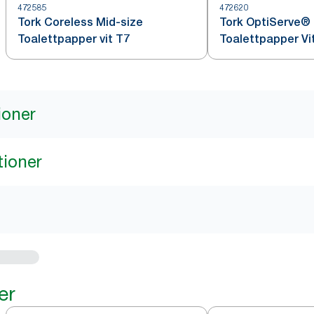
472585
472620
Tork Coreless Mid-size
Tork OptiServe®
Toalettpapper vit T7
Toalettpapper Vi
ioner
tioner
er