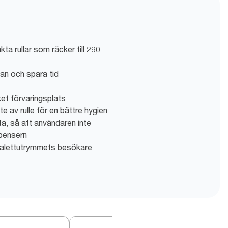
ta rullar som räcker till 290
lan och spara tid
et förvaringsplats
e av rulle för en bättre hygien
ta, så att användaren inte
spensern
toalettutrymmets besökare