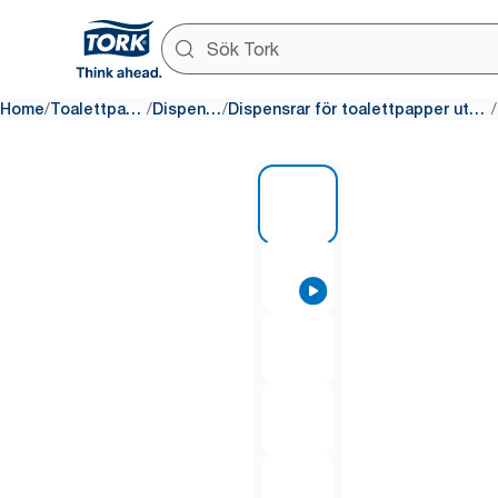
/
/
/
/
Home
Toalettpapper
Dispensrar
Dispensrar för toalettpapper utan hylsa
1 of 7