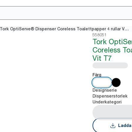
Tork OptiServe® Dispenser Coreless Toalettpapper 4 rullar Vit T7
558051
Tork OptiSe
Coreless Toa
Vit T7
Färg
Designserie
Dispenserstorlek
Underkategori
Ladda