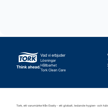
Vad vi erbjuder
Lösningar
Hållbarhet
Tork Clean Care
Tork, ett varumärke från Essity - ett globalt, ledande hygien- och häl