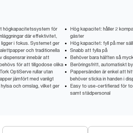
tt högkapacitetssystem för
Hög kapacitet: håller 2 kompak
äggningar där effektivitet,
gäster
 ligger i fokus. Systemet ger
Hög kapacitet: fyll på mer säl
toalettpapper och traditionella
Snabb att fylla på
v dispensrar innebär att
Behöver bara hälften så myck
ehövs för att tillgodose olika
Beröringsfritt, automatiskt byt
ork OptiServe rullar utan
Pappersänden är enkel att hit
papper jämfört med vanligt
behöver sticka in handen i di
hylsa och omslag, vilket ger
Easy to use-certifierad för 
samt städpersonal