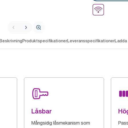
Beskrivning
Produktspecifikationer
Leveransspecifikationer
Ladda 
Låsbar
Hög
Mångsidig låsmekanism som
Pass