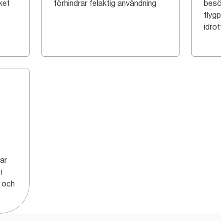
lket
förhindrar felaktig användning
besö
flyg
idro
jar
i
r och