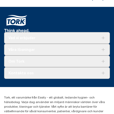
Vad vi erbjuder
Lösningar
Våra lösningar
Hållbarhet
Tork Clean Care
Tork Vision Städning
Om Tork
Xpressruta (AD-a-Glance)
Tork PaperCircle
Om oss
Kontakta oss
Framgångshistorier
Nyheter och pressmeddelanden
information.tork@essity.com
031-746 17 00
Hitta din distributör
Tork, ett varumärke från Essity - ett globalt, ledande hygien- och
hälsobolag. Varje dag använder en miljard människor världen över våra
produkter, lösningar och tjänster. Vårt syfte är att bryta barriärer för
välbefinnande för såväl konsumenter, patienter, vårdgivare och kunder