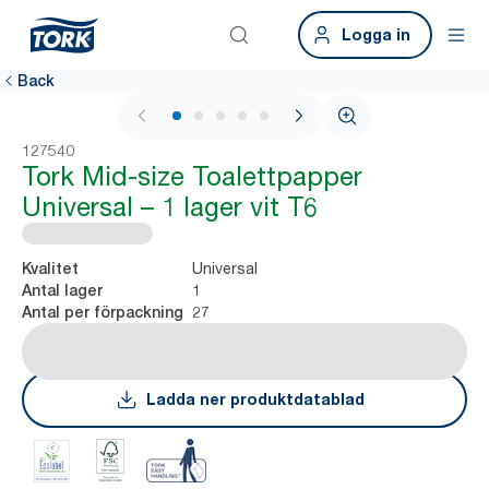
Logga in
Back
1 / 5
127540
Tork Mid-size Toalettpapper
Universal – 1 lager vit T6
Universal
Kvalitet
1
Antal lager
27
Antal per förpackning
Ladda ner produktdatablad