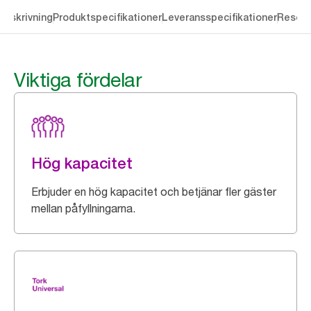
Beskrivning
Produktspecifikationer
Leveransspecifikationer
Resour
Viktiga fördelar
Hög kapacitet
Erbjuder en hög kapacitet och betjänar fler gäster
mellan påfyllningarna.