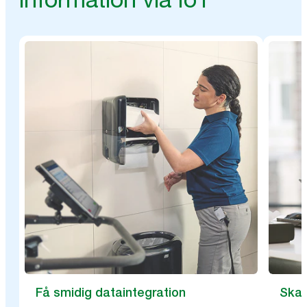
Få smidig dataintegration
Skap