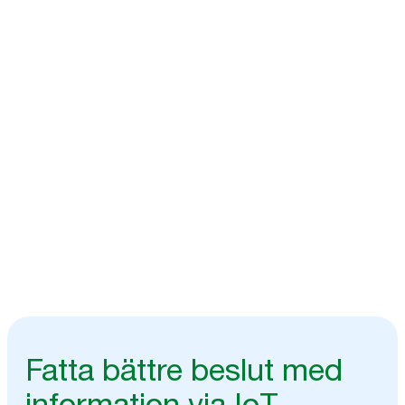
Smart information,
på ditt sätt
Information i realtid om besöksfrekvens och dispensrarnas
påfyllningsstatus för faktabaserade beslut via dina föredragna system
med Tork Vision Connect.
Prata med våra experter
Fatta bättre beslut med
information via IoT