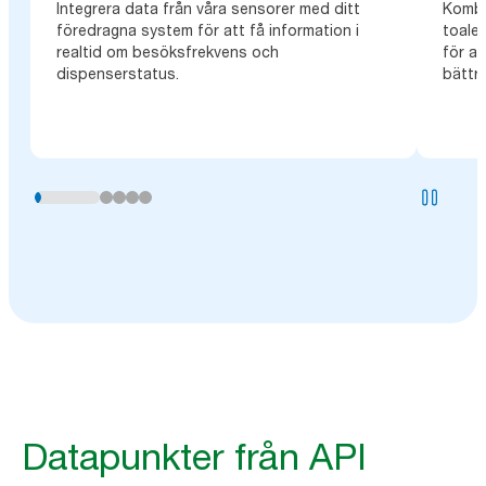
Integrera data från våra sensorer med ditt
Kombin
föredragna system för att få information i
toale
realtid om besöksfrekvens och
för at
dispenserstatus.
bättre
Datapunkter från API