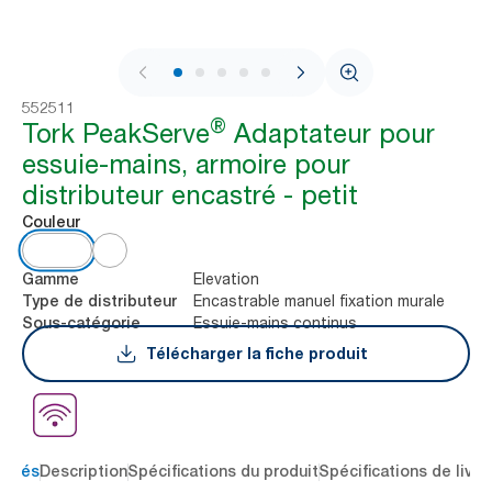
1 / 10
552511
®
Tork PeakServe
Adaptateur pour
essuie-mains, armoire pour
distributeur encastré - petit
Couleur
Elevation
Gamme
Encastrable manuel fixation murale
Type de distributeur
Essuie-mains continus
Sous-catégorie
Télécharger la fiche produit
 clés
Description
Spécifications du produit
Spécifications de livra