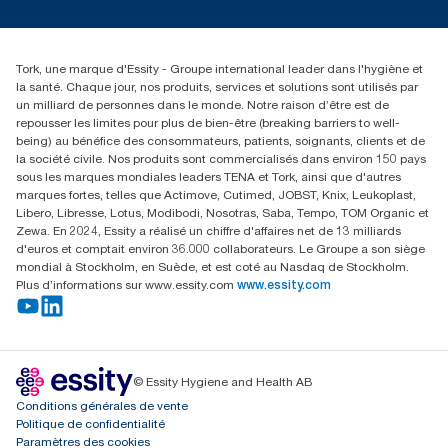
service-commande.tork@essity.com
+216 71 11 60 00
SANCELLA S.A. Siege Social
Tork, une marque d'Essity - Groupe international leader dans l'hygiène et
52 Rue 8601 ZI CHARGUIA 1
la santé. Chaque jour, nos produits, services et solutions sont utilisés par
BP194.Tunis, Tunisie
un milliard de personnes dans le monde. Notre raison d’être est de
repousser les limites pour plus de bien-être (breaking barriers to well-
being) au bénéfice des consommateurs, patients, soignants, clients et de
la société civile. Nos produits sont commercialisés dans environ 150 pays
sous les marques mondiales leaders TENA et Tork, ainsi que d'autres
marques fortes, telles que Actimove, Cutimed, JOBST, Knix, Leukoplast,
Libero, Libresse, Lotus, Modibodi, Nosotras, Saba, Tempo, TOM Organic et
Zewa. En 2024, Essity a réalisé un chiffre d'affaires net de 13 milliards
d'euros et comptait environ 36.000 collaborateurs. Le Groupe a son siège
mondial à Stockholm, en Suède, et est coté au Nasdaq de Stockholm.
Plus d’informations sur www.essity.com
www.essity.com
© Essity Hygiene and Health AB
Conditions générales de vente
Politique de confidentialité
Paramètres des cookies