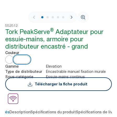
1 / 10
552512
®
Tork PeakServe
Adaptateur pour
essuie-mains, armoire pour
distributeur encastré - grand
Couleur
Elevation
Gamme
Encastrable manuel fixation murale
Type de distributeur
Essuie-mains continus
Sous-catégorie
Télécharger la fiche produit
 clés
Description
Spécifications du produit
Spécifications de livra