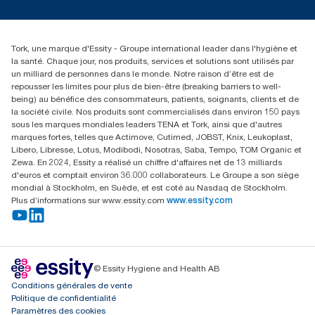
service-commande.tork@essity.com
+216 71 11 60 00
SANCELLA S.A. Siege Social
Tork, une marque d'Essity - Groupe international leader dans l'hygiène et
52 Rue 8601 ZI CHARGUIA 1
la santé. Chaque jour, nos produits, services et solutions sont utilisés par
BP194.Tunis, Tunisie
un milliard de personnes dans le monde. Notre raison d’être est de
repousser les limites pour plus de bien-être (breaking barriers to well-
being) au bénéfice des consommateurs, patients, soignants, clients et de
la société civile. Nos produits sont commercialisés dans environ 150 pays
sous les marques mondiales leaders TENA et Tork, ainsi que d'autres
marques fortes, telles que Actimove, Cutimed, JOBST, Knix, Leukoplast,
Libero, Libresse, Lotus, Modibodi, Nosotras, Saba, Tempo, TOM Organic et
Zewa. En 2024, Essity a réalisé un chiffre d'affaires net de 13 milliards
d'euros et comptait environ 36.000 collaborateurs. Le Groupe a son siège
mondial à Stockholm, en Suède, et est coté au Nasdaq de Stockholm.
Plus d’informations sur www.essity.com
www.essity.com
© Essity Hygiene and Health AB
Conditions générales de vente
Politique de confidentialité
Paramètres des cookies