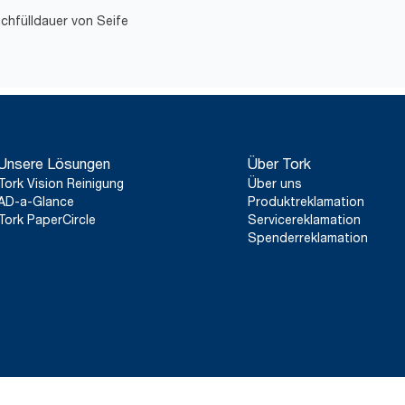
***
Gemäß EECS zertifizierte erneuerbare Elektrizität mit Ursprung
achfülldauer von Seife
****
*Stellt das europäische Sortiment an Nachfüllmaterial für Ko
Verwendungszweck dar. Basiert auf von externen Stellen geprü
(LCAs), die alle Nachfüllqualitätsstufen abdecken, kombiniert 
(Seifendosierung 1,5 g und Wasserdosierung 495 g). Da es sich
Systemdurchschnitt handelt, sind sie nicht für die CO2-Berichter
einen speziellen Verbrauch gedacht.
Unsere Lösungen
Über Tork
Tork Vision Reinigung
Über uns
AD-a-Glance
Produktreklamation
Tork PaperCircle
Servicereklamation
Spenderreklamation