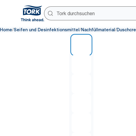
/
/
/
Home
Seifen und Desinfektionsmittel
Nachfüllmaterial
Duschcre
1 of 7