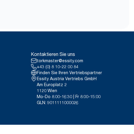
szertifikat.
smetische Flüssigseife nach
ften Lebenszyklusanalysen
mit Nutzungsdaten
 bei diesen Daten um einen
stattung für spezielle Artikel und
Kontaktieren Sie uns
torkmaster@essity.com
+43 (0) 8 10-22 00 84
Finden Sie Ihren Vertriebspartner
Essity Austria Vertriebs GmbH
Am Europlatz 2
1120 Wien
Mo-Do 8:00-16:30 | Fr 8:00-15:00
GLN: 9011111000026