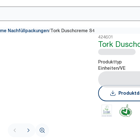
/
me Nachfüllpackungen
Tork Duschcreme S4
424601
Tork Dusch
Produkttyp
Einheiten/VE
Produktd