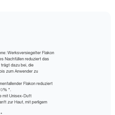
ene: Werksversiegelter Flakon
es Nachfüllen reduziert das
trägt dazu bei, die
bis zum Anwender zu
menfallender Flakon reduziert
70% *.
e mit Unisex-Duft
nft zur Haut, mit perligem
**