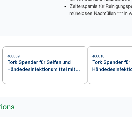
Zeitersparnis für Reinigungspe
müheloses Nachfüllen *** in w
460009
460010
Tork Spender für Seifen und
Tork Spender für
Händedesinfektionsmittel mit
Händedesinfektio
Intuition™ Sensor Edelstahl S4
tions