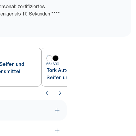
rsonal: zertifiziertes
eniger als 10 Sekunden ****
 Seifen und
561600
5
Tork Automatik Spender für
nsmittel
Seifen und
Händedesinfektionsmittel