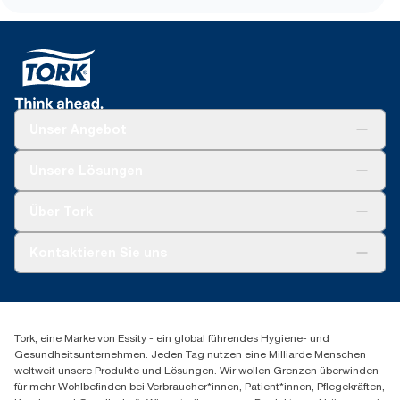
Unser Angebot
Lösungen
Unsere Lösungen
Nachhaltigkeit
Tork Clean Care
Tork Vision Reinigung
Über Tork
AD-a-Glance
Tork PaperCircle
Über uns
Kontaktieren Sie uns
Produktreklamation
Servicereklamation
torkmaster@essity.com
Spenderreklamation
+43 (0) 8 10-22 00 84
Finden Sie Ihren Vertriebspartner
Tork, eine Marke von Essity - ein global führendes Hygiene- und
Essity Austria Vertriebs GmbH
Gesundheitsunternehmen. Jeden Tag nutzen eine Milliarde Menschen
Am Europlatz 2
weltweit unsere Produkte und Lösungen. Wir wollen Grenzen überwinden -
1120 Wien
für mehr Wohlbefinden bei Verbraucher*innen, Patient*innen, Pflegekräften,
Mo-Do 8:00-16:30 | Fr 8:00-15:00