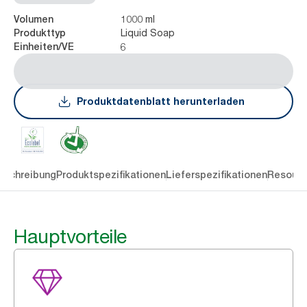
1000 ml
Volumen
Liquid Soap
Produkttyp
6
Einheiten/VE
Produktdatenblatt herunterladen
eschreibung
Produktspezifikationen
Lieferspezifikationen
Resourc
Hauptvorteile