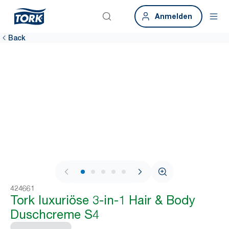
Anmelden
Back
1 / 7
424661
Tork luxuriöse 3‑in‑1 Hair & Body
Duschcreme S4