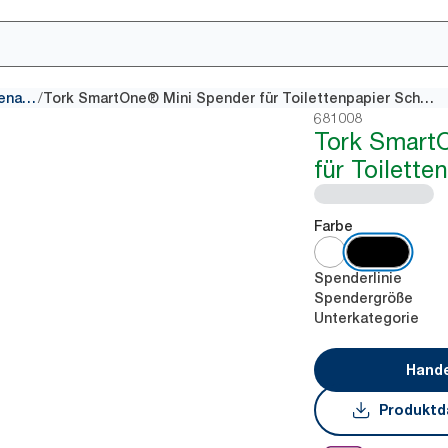
/
Spender für Toilettenpapier mit Innenabrollung
Tork SmartOne® Mini Spender für Toilettenpapier Schwarz
681008
Tork Smart
für Toilett
Farbe
Spenderlinie
Spendergröße
Unterkategorie
Hande
Produktd