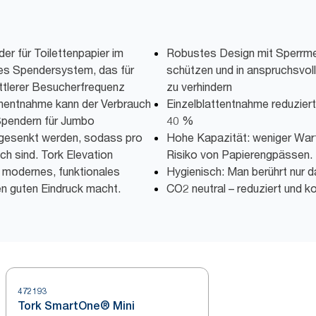
r für Toilettenpapier im
Robustes Design mit Sperrme
nes Spendersystem, das für
schützen und in anspruchsvo
ttlerer Besucherfrequenz
zu verhindern
uchentnahme kann der Verbrauch
Einzelblattentnahme reduzier
Spendern für Jumbo
40 %
 gesenkt werden, sodass pro
Hohe Kapazität: weniger War
ch sind. Tork Elevation
Risiko von Papierengpässen.
n modernes, funktionales
Hygienisch: Man berührt nur 
en guten Eindruck macht.
CO2 neutral – reduziert und k
472193
Tork SmartOne® Mini