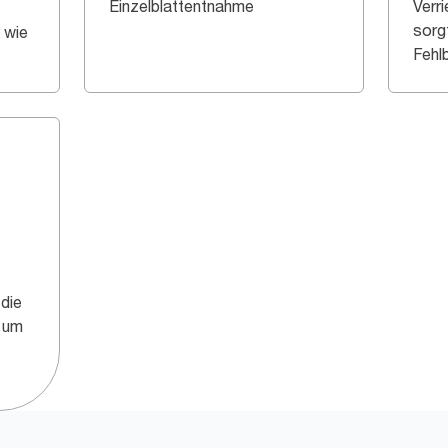
Einzelblattentnahme
Verr
sorg
 wie
Fehl
 die
, um