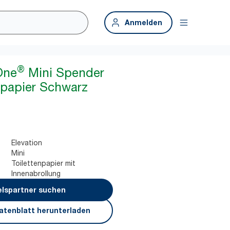
Anmelden
®
One
Mini Spender
enpapier Schwarz
Elevation
Mini
Toilettenpapier mit
Innenabrollung
lspartner suchen
atenblatt herunterladen