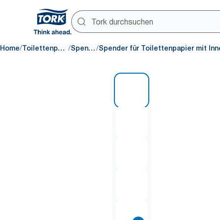
/
/
/
Home
Toilettenpapier
Spender
1 of 11