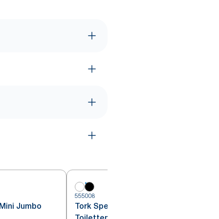
5
555008
 Mini Jumbo
Tork Spender für Mini Jumbo
Toilettenpapier