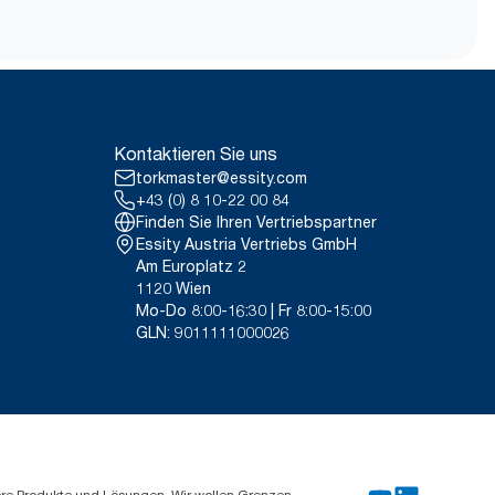
 siehe Katalog
h) verkauft oder geliehen werden.
9VIUDN.
ach Verwendungszweck dar.
, die alle Nachfüllqualitätsstufen
Kontaktieren Sie uns
n Daten um einen
stattung für spezielle Artikel und
torkmaster@essity.com
+43 (0) 8 10-22 00 84
Finden Sie Ihren Vertriebspartner
Essity Austria Vertriebs GmbH
Am Europlatz 2
1120 Wien
Mo-Do 8:00-16:30 | Fr 8:00-15:00
GLN: 9011111000026
ere Produkte und Lösungen. Wir wollen Grenzen