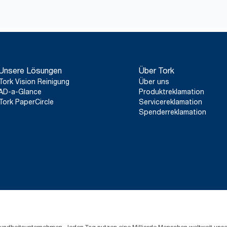
Angaben zu Zertifizierungen und Claims für einzelne Produkte
2,6 g CO2e pro Nutzung. (Nur gültig für die EU)
*
Gültig für Spender, die ab Mai 2023 in Europa (außer Frankreic
ClimatePartner-zertifiziertes Produkt: www.climate-id.com/de/
**
Stellt das europäische Tork SmartOne® Nachfüllsortiment n
Basiert auf von externen Stellen geprüften Lebenszyklusanalysen
Unsere Lösungen
Über Tork
abdecken, kombiniert mit Nutzungsdaten. Da es sich bei diese
Systemdurchschnitt handelt, sind sie nicht für die CO2-Berichter
Tork Vision Reinigung
Über uns
einen speziellen Verbrauch gedacht.
AD-a-Glance
Produktreklamation
Tork PaperCircle
Servicereklamation
Spenderreklamation
Gesundheitsunternehmen. Jeden Tag nutzen eine Milliarde Menschen weltweit uns