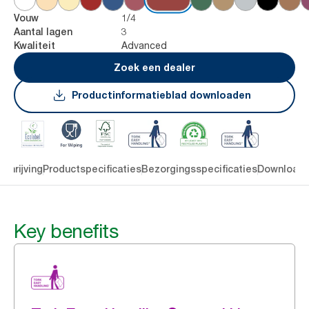
1/4
Vouw
3
Aantal lagen
Advanced
Kwaliteit
Zoek een dealer
Productinformatieblad downloaden
chrijving
Productspecificaties
Bezorgingsspecificaties
Download
Key benefits