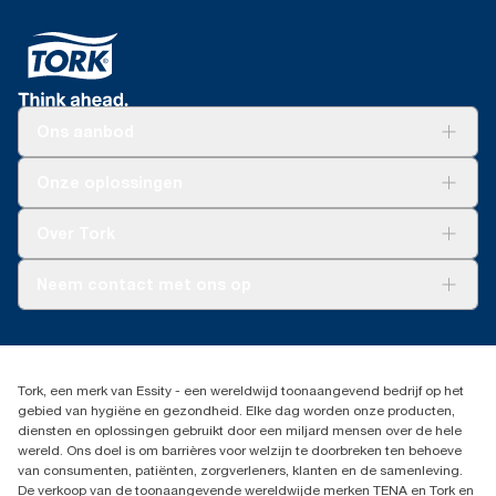
Ons aanbod
Oplossingen
Onze oplossingen
Duurzaamheid
Tork Clean Care
Tork Vision Schoonmaken
Over Tork
AD-a-Glance
Tork PaperCircle
Over ons
Neem contact met ons op
Productklacht
Leveringsklacht
info@tork.be
Dispenserklacht
02 766 05 30
Dealers zoeken
Tork, een merk van Essity - een wereldwijd toonaangevend bedrijf op het
Essity Belgium NV
gebied van hygiëne en gezondheid. Elke dag worden onze producten,
Berkenlaan 8B
diensten en oplossingen gebruikt door een miljard mensen over de hele
1831 MACHELEN
wereld. Ons doel is om barrières voor welzijn te doorbreken ten behoeve
van consumenten, patiënten, zorgverleners, klanten en de samenleving.
De verkoop van de toonaangevende wereldwijde merken TENA en Tork en