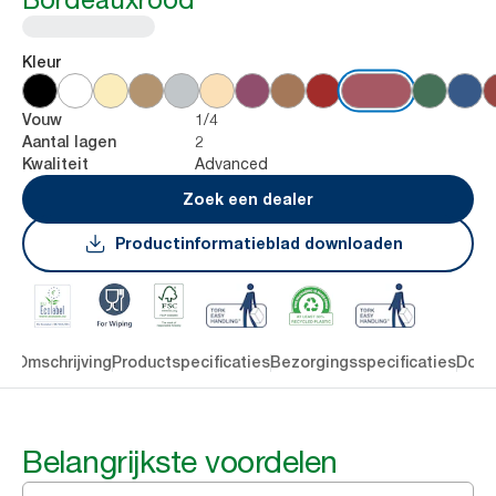
Kleur
1/4
Vouw
2
Aantal lagen
Advanced
Kwaliteit
Zoek een dealer
Productinformatieblad downloaden
en
Omschrijving
Productspecificaties
Bezorgingsspecificaties
Down
Belangrijkste voordelen