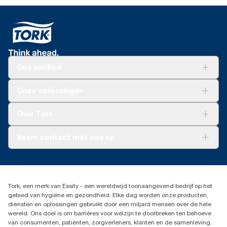
Ons aanbod
Oplossingen
Onze oplossingen
Duurzaamheid
Tork Clean Care
Tork Vision Schoonmaken
Over Tork
AD-a-Glance
Tork PaperCircle
Over ons
Neem contact met ons op
Productklacht
Leveringsklacht
info@tork.be
Dispenserklacht
02 766 05 30
Dealers zoeken
Tork, een merk van Essity - een wereldwijd toonaangevend bedrijf op het
Essity Belgium NV
gebied van hygiëne en gezondheid. Elke dag worden onze producten,
Berkenlaan 8B
diensten en oplossingen gebruikt door een miljard mensen over de hele
1831 MACHELEN
wereld. Ons doel is om barrières voor welzijn te doorbreken ten behoeve
van consumenten, patiënten, zorgverleners, klanten en de samenleving.