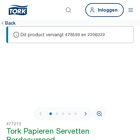
Inloggen
Back
Dit product vervangt
en
478599
2206022
1 / 7
477213
Tork Papieren Servetten
Bordeauxrood