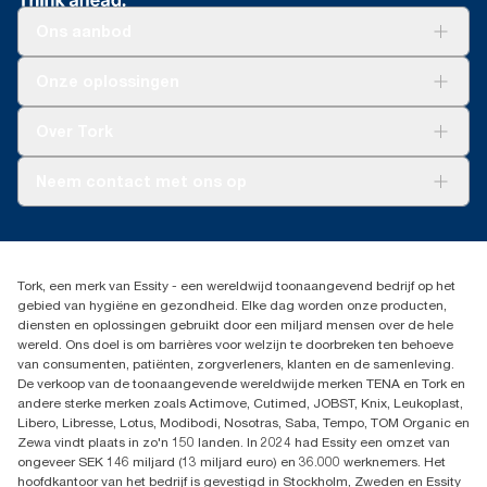
Ons aanbod
Oplossingen
Onze oplossingen
Duurzaamheid
Tork Clean Care
Tork Vision Schoonmaken
Over Tork
AD-a-Glance
Tork PaperCircle
Over ons
Neem contact met ons op
Productklacht
Leveringsklacht
info@tork.be
Dispenserklacht
02 766 05 30
Dealers zoeken
Tork, een merk van Essity - een wereldwijd toonaangevend bedrijf op het
Essity Belgium NV
gebied van hygiëne en gezondheid. Elke dag worden onze producten,
Berkenlaan 8B
diensten en oplossingen gebruikt door een miljard mensen over de hele
1831 MACHELEN
wereld. Ons doel is om barrières voor welzijn te doorbreken ten behoeve
van consumenten, patiënten, zorgverleners, klanten en de samenleving.
De verkoop van de toonaangevende wereldwijde merken TENA en Tork en
andere sterke merken zoals Actimove, Cutimed, JOBST, Knix, Leukoplast,
Libero, Libresse, Lotus, Modibodi, Nosotras, Saba, Tempo, TOM Organic en
Zewa vindt plaats in zo'n 150 landen. In 2024 had Essity een omzet van
ongeveer SEK 146 miljard (13 miljard euro) en 36.000 werknemers. Het
hoofdkantoor van het bedrijf is gevestigd in Stockholm, Zweden en Essity