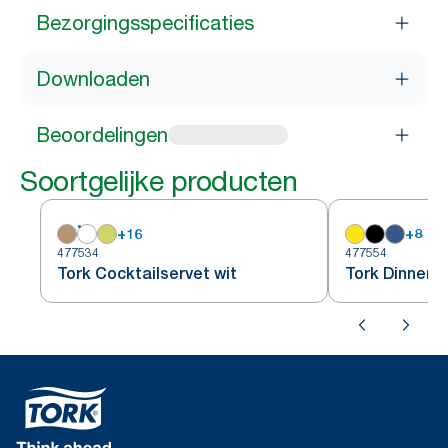
Bezorgingsspecificaties
Downloaden
Beoordelingen
Soortgelijke producten
+
16
+
8
477534
477554
Tork Cocktailservet wit
Tork Dinners