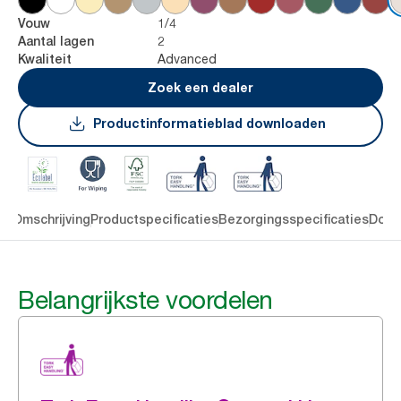
1/4
Vouw
2
Aantal lagen
Advanced
Kwaliteit
Zoek een dealer
Productinformatieblad downloaden
en
Omschrijving
Productspecificaties
Bezorgingsspecificaties
Down
Belangrijkste voordelen