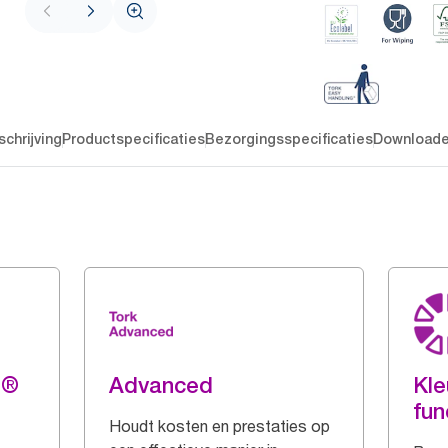
chrijving
Productspecificaties
Bezorgingsspecificaties
Download
g®
Advanced
Kle
fun
Houdt kosten en prestaties op