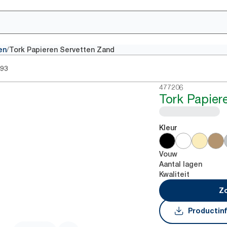
/
en
Tork Papieren Servetten Zand
93
477206
Tork Papier
Kleur
Vouw
Aantal lagen
Kwaliteit
Zo
Productin