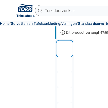
/
/
/
Home
Servetten en Tafelaankleding
Vullingen
Standaardservett
Dit product vervangt
4785
1 of 7