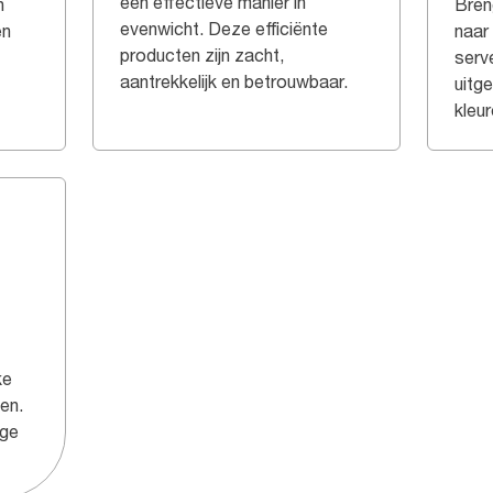
een effectieve manier in
n
Breng
evenwicht. Deze efficiënte
en
naar
producten zijn zacht,
serve
aantrekkelijk en betrouwbaar.
uitg
kleur
ke
en.
ige