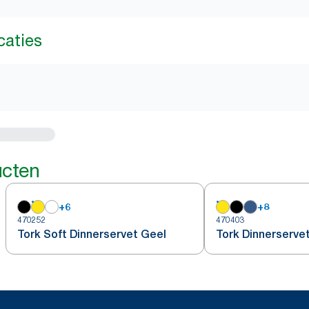
caties
ucten
+
6
+
8
470252
470403
Tork Soft Dinnerservet Geel
Tork Dinnerserve