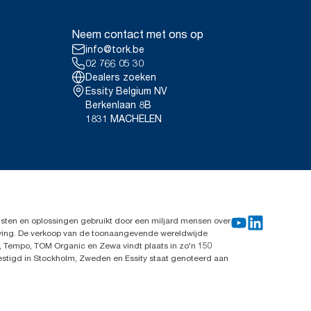
Neem contact met ons op
info@tork.be
02 766 05 30
Dealers zoeken
Essity Belgium NV
Berkenlaan 8B
1831 MACHELEN
sten en oplossingen gebruikt door een miljard mensen over
leving. De verkoop van de toonaangevende wereldwijde
, Tempo, TOM Organic en Zewa vindt plaats in zo'n 150
vestigd in Stockholm, Zweden en Essity staat genoteerd aan