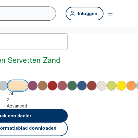
Inloggen
en Servetten Zand
1/4
2
Advanced
ek een dealer
formatieblad downloaden