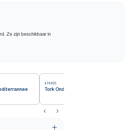
d. Ze zijn beschikbaar in
474455
4
editerrannee
Tork Onderzetter Zand