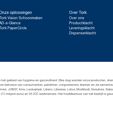
Onze oplossingen
Over Tork
Tork Vision Schoonmaken
Over ons
AD-a-Glance
Productklacht
Tork PaperCircle
Leveringsklacht
Dispenserklacht
op het gebied van hygiëne en gezondheid. Elke dag worden onze producten, dien
en ten behoeve van consumenten, patiënten, zorgverleners, klanten en de samen
ed, JOBST, Knix, Leukoplast, Libero, Libresse, Lotus, Modibodi, Nosotras, Saba
(13 miljard euro) en 36.000 werknemers. Het hoofdkantoor van het bedrijf is ge