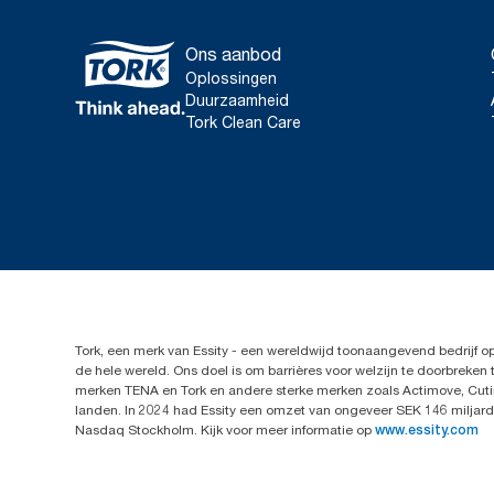
Ons aanbod
Oplossingen
Duurzaamheid
Tork Clean Care
Tork, een merk van Essity - een wereldwijd toonaangevend bedrijf 
de hele wereld. Ons doel is om barrières voor welzijn te doorbrek
merken TENA en Tork en andere sterke merken zoals Actimove, Cutim
landen. In 2024 had Essity een omzet van ongeveer SEK 146 miljard 
Nasdaq Stockholm. Kijk voor meer informatie op
www.essity.com