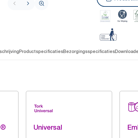
chrijving
Productspecificaties
Bezorgingsspecificaties
Download
g®
Universal
Em