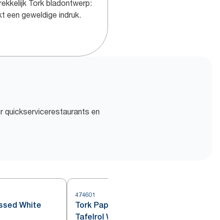
rekkelijk Tork bladontwerp:
t een geweldige indruk.
or quickservicerestaurants en
474601
4
ssed White
Tork Papieren Embossed
Tafelrol Wit