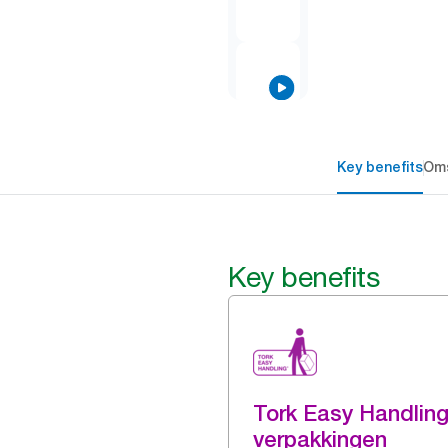
Key benefits
Oms
Key benefits
Tork Easy Handlin
verpakkingen