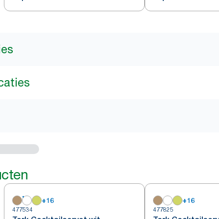
ies
caties
ucten
+
16
+
16
477534
477825