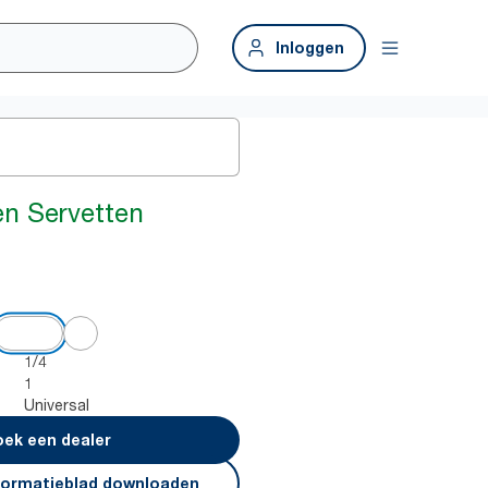
Inloggen
en Servetten
1/4
1
Universal
ek een dealer
formatieblad downloaden