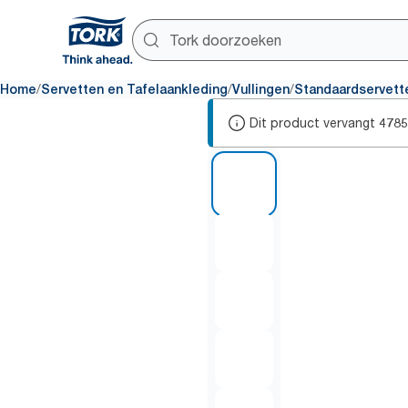
/
/
/
Home
Servetten en Tafelaankleding
Vullingen
Standaardservett
Dit product vervangt
4785
1 of 6