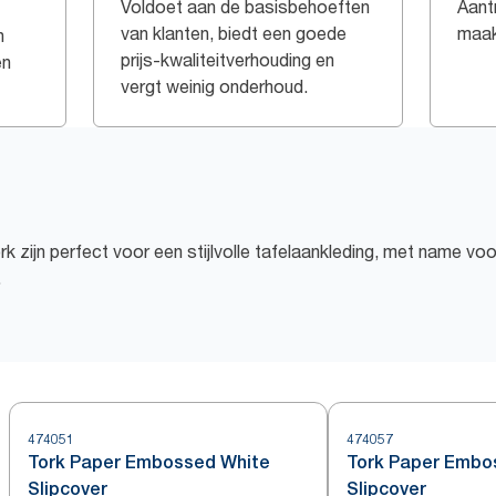
Voldoet aan de basisbehoeften
Aant
van klanten, biedt een goede
maak
n
prijs-kwaliteitverhouding en
en
vergt weinig onderhoud.
 zijn perfect voor een stijlvolle tafelaankleding, met name vo
.
474051
474057
Tork Paper Embossed White
Tork Paper Embo
Slipcover
Slipcover