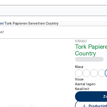
/
en
Tork Papieren Servetten Country
47
509360
Tork Papier
Country
Kleur
Vouw
Aantal lagen
Kwaliteit
Zo
Productin