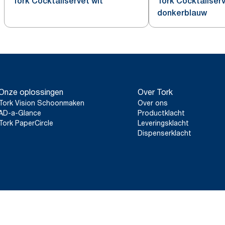
Tork Cocktailservet wit
Tork Cocktailser
donkerblauw
Onze oplossingen
Over Tork
Tork Vision Schoonmaken
Over ons
AD-a-Glance
Productklacht
Tork PaperCircle
Leveringsklacht
Dispenserklacht