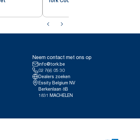
vet
Tork Cocktailservet rood
Neem contact met ons op
info@tork.be
02 766 05 30
Dealers zoeken
Essity Belgium NV
Berkenlaan 8B
1831 MACHELEN