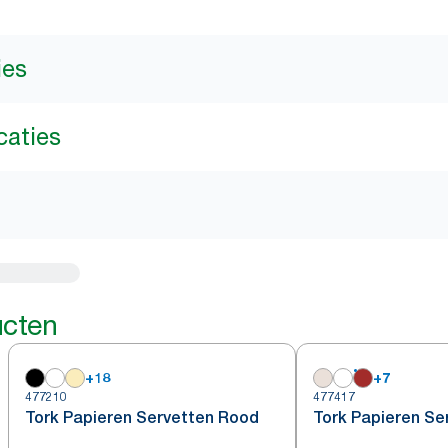
ies
caties
ucten
+
18
+
7
477210
477417
Tork Papieren Servetten Rood
Tork Papieren Se