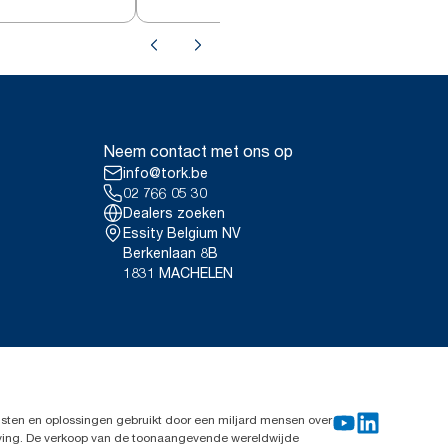
Neem contact met ons op
info@tork.be
02 766 05 30
Dealers zoeken
Essity Belgium NV
Berkenlaan 8B
1831 MACHELEN
sten en oplossingen gebruikt door een miljard mensen over
leving. De verkoop van de toonaangevende wereldwijde