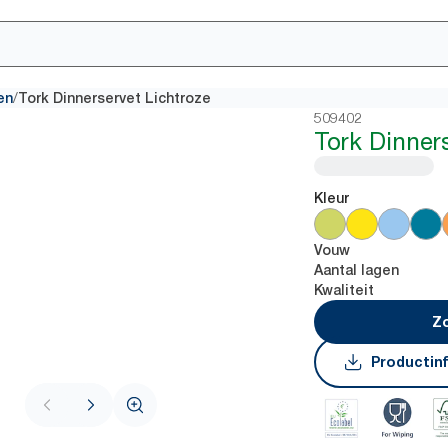
/
en
Tork Dinnerservet Lichtroze
509402
Tork Dinner
Kleur
Vouw
Aantal lagen
Kwaliteit
Zo
Productin