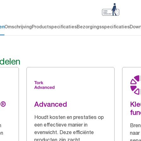
en
Omschrijving
Productspecificaties
Bezorgingsspecificaties
Down
rdelen
g®
Advanced
Kle
fun
Houdt kosten en prestaties op
een effectieve manier in
n
Breng
evenwicht. Deze efficiënte
en
naar
producten zijn zacht,
serve