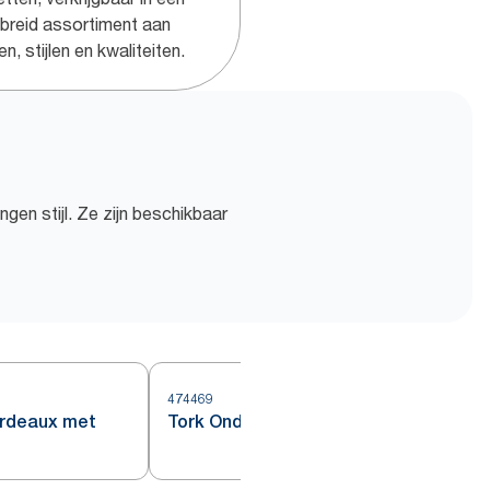
ebreid assortiment aan
en, stijlen en kwaliteiten.
ngen stijl. Ze zijn beschikbaar
474469
4
ordeaux met
Tork Onderzetter bordeauxrood