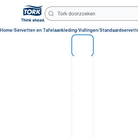
/
/
/
Home
Servetten en Tafelaankleding
Vullingen
Standaardservett
1 of 7