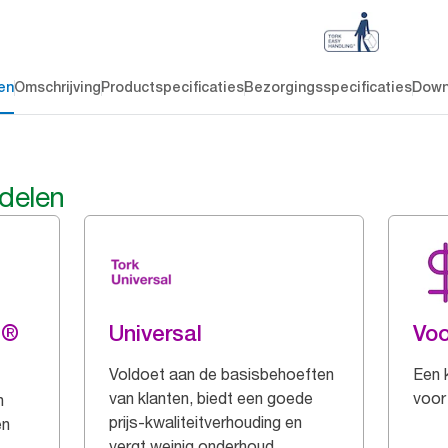
en
Omschrijving
Productspecificaties
Bezorgingsspecificaties
Down
rdelen
g®
Universal
Voo
Voldoet aan de basisbehoeften
Een 
van klanten, biedt een goede
voor
n
prijs-kwaliteitverhouding en
en
vergt weinig onderhoud.