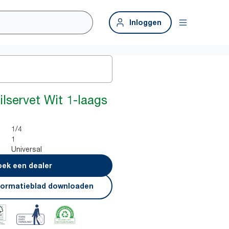
Inloggen
lservet Wit 1-laags
1/4
1
Universal
ek een dealer
formatieblad downloaden