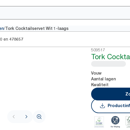
/
en
Tork Cocktailservet Wit 1-laags
en
0
478657
509517
Tork Cocktai
Vouw
Aantal lagen
Kwaliteit
Zo
Productin