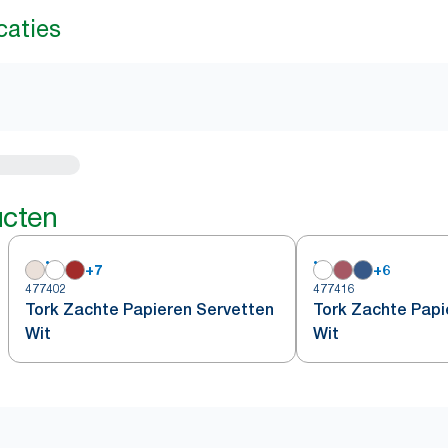
caties
ucten
+
7
+
6
477402
477416
Tork Zachte Papieren Servetten
Tork Zachte Papi
Wit
Wit