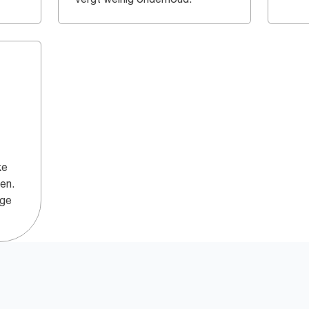
ke
en.
ige