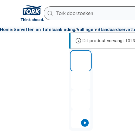
/
/
/
Home
Servetten en Tafelaankleding
Vullingen
Standaardservett
Dit product vervangt
1013
1 of 4