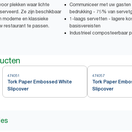
voor plekken waar lichte
Communiceer met uw gasten m
serveerd. Ze zijn beschikbaar
bedrukking - 75% van servetge
an moderne en klassieke
1-laags servetten - lagere k
 uw restaurant te passen.
basisvereisten
Industrieel composteerbaar p
ducten
474051
474057
Tork Paper Embossed White
Tork Paper Embo
Slipcover
Slipcover
ies