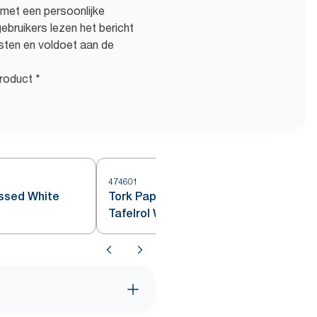
et een persoonlijke
bruikers lezen het bericht
osten en voldoet aan de
roduct *
474601
4
ssed White
Tork Papieren Embossed
Tafelrol Wit