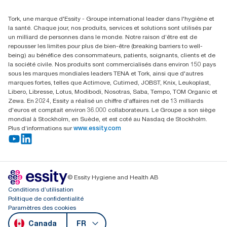
(866) 722-8675
Rechercher des distributeurs
Tork, une marque d'Essity - Groupe international leader dans l'hygiène et
la santé. Chaque jour, nos produits, services et solutions sont utilisés par
un milliard de personnes dans le monde. Notre raison d’être est de
repousser les limites pour plus de bien-être (breaking barriers to well-
being) au bénéfice des consommateurs, patients, soignants, clients et de
la société civile. Nos produits sont commercialisés dans environ 150 pays
sous les marques mondiales leaders TENA et Tork, ainsi que d'autres
marques fortes, telles que Actimove, Cutimed, JOBST, Knix, Leukoplast,
Libero, Libresse, Lotus, Modibodi, Nosotras, Saba, Tempo, TOM Organic et
Zewa. En 2024, Essity a réalisé un chiffre d'affaires net de 13 milliards
d'euros et comptait environ 36.000 collaborateurs. Le Groupe a son siège
mondial à Stockholm, en Suède, et est coté au Nasdaq de Stockholm.
Plus d’informations sur
www.essity.com
© Essity Hygiene and Health AB
Conditions d’utilisation
Politique de confidentialité
Paramètres des cookies
Canada
FR