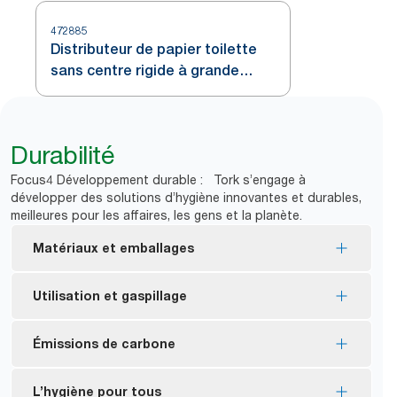
472885
Distributeur de papier toilette
sans centre rigide à grande
capacité Tork, Blanc T7
Durabilité
Focus4 Développement durable : Tork s’engage à
développer des solutions d’hygiène innovantes et durables,
meilleures pour les affaires, les gens et la planète.
Matériaux et emballages
Consommables certifiés FSC® – fabriqués à partir
Utilisation et gaspillage
de fibres de source responsable.
*
89 % d’emballage en moins
Sans mandrin et sans emballage pour réduire la
Émissions de carbone
*
quantité de déchets
Certifié Ecologo – moins d’impact sur
l’environnement durant tout le cycle de vie du
Dispensers block access to the new roll until first
Distributeurs certifiés carboneutres – Fabriquées
L’hygiène pour tous