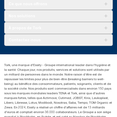
Ce que nous offrons
conventionnel UGS TM1616S (500 feuilles)
***
Directives complètes en matière d’approvisionnement en
**
Papier toilette sans mandrin Tork UGS 472880 dans un
papier et produits dérivés | EPA des États-Unis
distributeur à 4 rouleaux et 1,3 m de papier toilette utilisé par
Pour votre entreprise
Nos solutions
client.
Durabilité
Tork soins propres
Tork Vision Nettoyage
À propos de Tork
AD-a-Glance
À propos de nous
Contactez-nous
torkusa@essity.com
(866) 722-8675
Rechercher des distributeurs
Tork, une marque d'Essity - Groupe international leader dans l'hygiène et
la santé. Chaque jour, nos produits, services et solutions sont utilisés par
un milliard de personnes dans le monde. Notre raison d’être est de
repousser les limites pour plus de bien-être (breaking barriers to well-
being) au bénéfice des consommateurs, patients, soignants, clients et de
la société civile. Nos produits sont commercialisés dans environ 150 pays
sous les marques mondiales leaders TENA et Tork, ainsi que d'autres
marques fortes, telles que Actimove, Cutimed, JOBST, Knix, Leukoplast,
Libero, Libresse, Lotus, Modibodi, Nosotras, Saba, Tempo, TOM Organic et
Zewa. En 2024, Essity a réalisé un chiffre d'affaires net de 13 milliards
d'euros et comptait environ 36.000 collaborateurs. Le Groupe a son siège
mondial à Stockholm, en Suède, et est coté au Nasdaq de Stockholm.