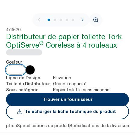
1 / 5
473620
Distributeur de papier toilette Tork
®
OptiServe
Coreless à 4 rouleaux
Couleur
Elevation
Ligne de Design
Grande capacité
Taille du Distributeur
Papier toilette sans mandrin
Sous-catégorie
Trouver un fournisseur
Télécharger la fiche technique du produit
cription
Spécifications du produit
Spécifications de la livraison
Té