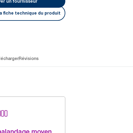
er un fournisseur
a fiche technique du produit
lécharger
Révisions
halandage moyen