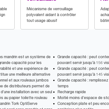
able
Mécanisme de verrouillage
Adap
ign
polyvalent aidant à contrôler
acha
tout usage abusif
bâti
s mandrin est un système de
Grande capacité : peut conte
 grande capacité pour les
pouvant servir jusqu’à 156 vis
durabilité et une expérience de
Grande capacité : peut conte
titue une meilleure alternative
pouvant servir jusqu’à 145 vis
ionnel et aux rouleaux jumbos
Grande capacité : remplissez
e de distributeurs permet de
temps
d’une installation avec un seul
Recharge rapide
s au papier toilette rouleau
Moitié moins d’espace de st
mandrin Tork OptiServe
Conception plate et peu enc