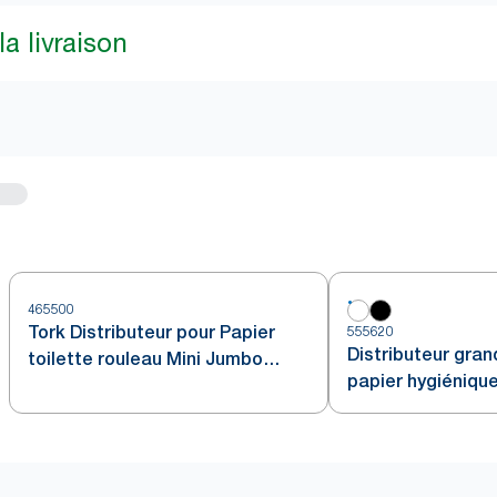
a livraison
465500
Tork Distributeur pour Papier
555620
Distributeur gra
toilette rouleau Mini Jumbo
papier hygiénique
Acier inoxydable T2
Tork