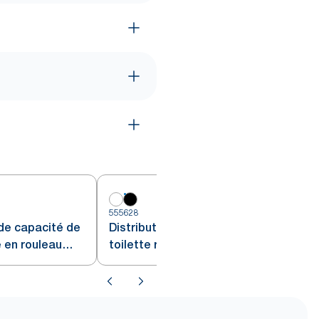
5
555628
nde capacité de
Distributeur double pour Papier
 en rouleau
toilette rouleau Tork, Noir, T26