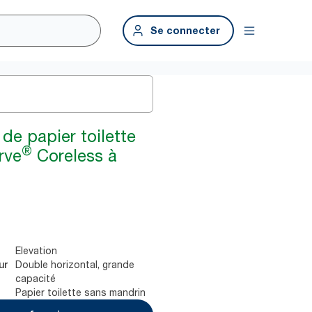
Se connecter
 de papier toilette
®
rve
Coreless à
Elevation
Double horizontal, grande
ur
capacité
Papier toilette sans mandrin