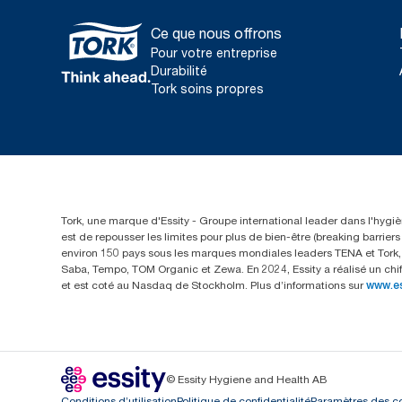
Ce que nous offrons
Pour votre entreprise
Durabilité
Tork soins propres
Tork, une marque d'Essity - Groupe international leader dans l'hygièn
est de repousser les limites pour plus de bien-être (breaking barrie
environ 150 pays sous les marques mondiales leaders TENA et Tork, a
Saba, Tempo, TOM Organic et Zewa. En 2024, Essity a réalisé un chif
et est coté au Nasdaq de Stockholm. Plus d’informations sur
www.e
© Essity Hygiene and Health AB
Conditions d’utilisation
Politique de confidentialité
Paramètres des c