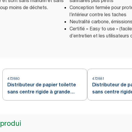
er et sont sans mandrin et sans
sanitaires plus petits
coup moins de déchets.
Conception fermée pour proté
l’intérieur contre les taches
Neutralité carbone, émission
Certifié « Easy to use » (facile
d’entretien et les utilisateurs 
472880
472881
Distributeur de papier toilette
Distributeur de p
sans centre rigide à grande
sans centre rigid
capacité Tork, Blanc T7
capacité Tork, Bl
 produi