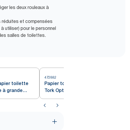
ger les deux rouleaux à
s réduites et compensées
 à utiliser) pour le personnel
des salles de toilettes.
472882
4
apier toilette
Papier toilette sans mandrin
e à grande
Tork OptiServe® - 2 épaisseurs
anc T7