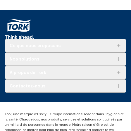
Ce que nous proposons
Solutions
Nos solutions
Développement durable
Tork Clean Care
Tork Vision Nettoyage
À propos de Tork
AD-a-Glance
Tork PaperCircle
À propos de nous
Contactez-nous
Reclamation pour produit
Reclamation pour service
torkmaster@essity.com
Reclamation pour distributeurs
+41 (0)848/810152
Rechercher des distributeurs
Tork, une marque d'Essity - Groupe international leader dans l'hygiène et
Essity Switzerland AG
la santé. Chaque jour, nos produits, services et solutions sont utilisés par
Parkstraße 1b
un milliard de personnes dans le monde. Notre raison d’être est de
6214 Schenkon
repousser les limites pour plus de bien-être (breaking barriers to well-