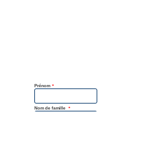
expériences
Est-ce que vous, ou quelqu’un de votre entourage, avez
rencontré des obstacles à l’hygiène dans les sanitaires publics
dont d’autres pourraient tirer des enseignements ? Nous serions
ravis d’entendre votre histoire pour favoriser une hygiène plus
inclusive.