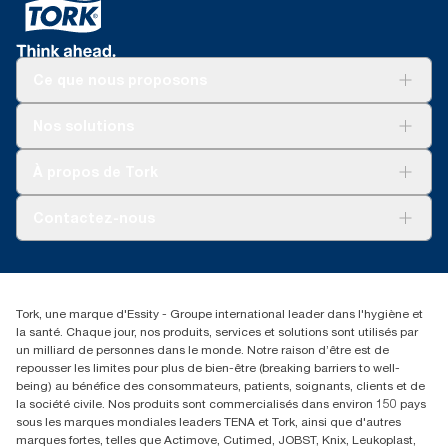
Ce que nous proposons
Solutions
Nos solutions
Développement durable
Tork Clean Care
Tork Vision Nettoyage
À propos de Tork
AD-a-Glance
Tork PaperCircle
À propos de nous
Contactez-nous
Reclamation pour produit
Reclamation pour service
torkmaster@essity.com
Reclamation pour distributeurs
+41 (0)848/810152
Rechercher des distributeurs
Tork, une marque d'Essity - Groupe international leader dans l'hygiène et
Essity Switzerland AG
la santé. Chaque jour, nos produits, services et solutions sont utilisés par
Parkstraße 1b
un milliard de personnes dans le monde. Notre raison d’être est de
6214 Schenkon
repousser les limites pour plus de bien-être (breaking barriers to well-
Lundi-jeudi 8:00-16:30 | Vendredi 8:00-15:00
being) au bénéfice des consommateurs, patients, soignants, clients et de
GLN: 7609999000928
la société civile. Nos produits sont commercialisés dans environ 150 pays
sous les marques mondiales leaders TENA et Tork, ainsi que d'autres
marques fortes, telles que Actimove, Cutimed, JOBST, Knix, Leukoplast,