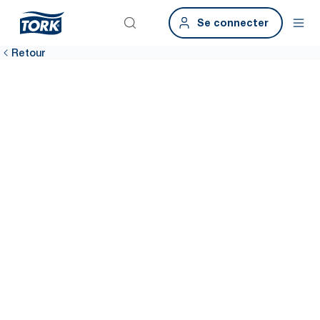
Se connecter
Retour
Rejoignez le
réseau
Faites partie de notre réseau mondial d’experts œuvrant pour une