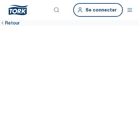
Se connecter
Retour
Gardez votre
réception et vos
salles de réunion
propres et
accueillantes
Assurez-vous que vos employés et visiteurs sentent qu’on se
soucie d’eux avec des solutions d’hygiène Tork accessibles, de la
réception aux salles de réunion. Nos distributeurs faciles à
entretenir aident les agents de nettoyage à garantir une qualité