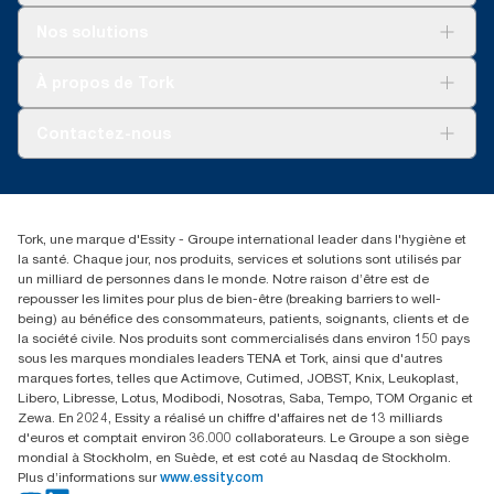
Solutions
Nos solutions
Développement durable
Tork Clean Care
Tork Vision Nettoyage
À propos de Tork
AD-a-Glance
Tork PaperCircle
À propos de nous
Contactez-nous
Reclamation pour produit
Reclamation pour service
torkmaster@essity.com
Reclamation pour distributeurs
+41 (0)848/810152
Rechercher des distributeurs
Tork, une marque d'Essity - Groupe international leader dans l'hygiène et
Essity Switzerland AG
la santé. Chaque jour, nos produits, services et solutions sont utilisés par
Parkstraße 1b
un milliard de personnes dans le monde. Notre raison d’être est de
6214 Schenkon
repousser les limites pour plus de bien-être (breaking barriers to well-
Lundi-jeudi 8:00-16:30 | Vendredi 8:00-15:00
being) au bénéfice des consommateurs, patients, soignants, clients et de
GLN: 7609999000928
la société civile. Nos produits sont commercialisés dans environ 150 pays
sous les marques mondiales leaders TENA et Tork, ainsi que d'autres
marques fortes, telles que Actimove, Cutimed, JOBST, Knix, Leukoplast,
Libero, Libresse, Lotus, Modibodi, Nosotras, Saba, Tempo, TOM Organic et
Zewa. En 2024, Essity a réalisé un chiffre d'affaires net de 13 milliards
d'euros et comptait environ 36.000 collaborateurs. Le Groupe a son siège
mondial à Stockholm, en Suède, et est coté au Nasdaq de Stockholm.
Plus d’informations sur
www.essity.com