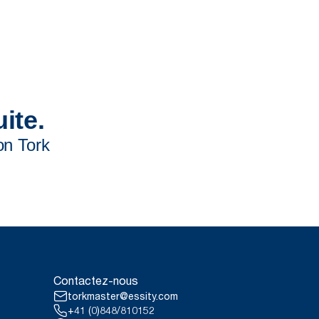
Contactez-nous
torkmaster@essity.com
+41 (0)848/810152