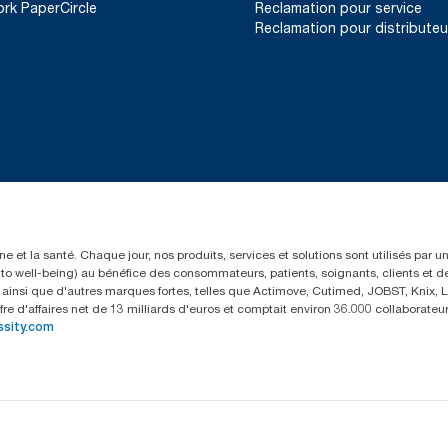
ork PaperCircle
Reclamation pour service
Reclamation pour distributeu
e et la santé. Chaque jour, nos produits, services et solutions sont utilisés par 
rs to well-being) au bénéfice des consommateurs, patients, soignants, clients et d
insi que d'autres marques fortes, telles que Actimove, Cutimed, JOBST, Knix, Le
fre d'affaires net de 13 milliards d'euros et comptait environ 36.000 collaborat
ssity.com