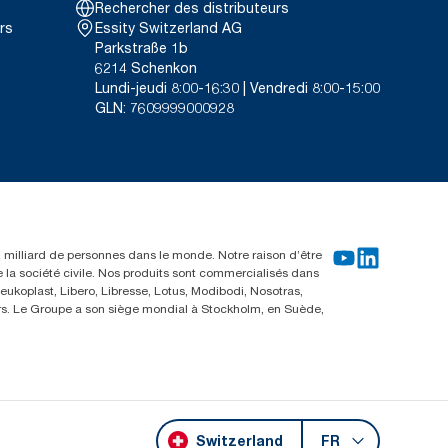
Rechercher des distributeurs
rs
Essity Switzerland AG
Parkstraße 1b
6214 Schenkon
Lundi-jeudi 8:00-16:30 | Vendredi 8:00-15:00
GLN: 7609999000928
un milliard de personnes dans le monde. Notre raison d’être
e la société civile. Nos produits sont commercialisés dans
ukoplast, Libero, Libresse, Lotus, Modibodi, Nosotras,
eurs. Le Groupe a son siège mondial à Stockholm, en Suède,
Switzerland
FR