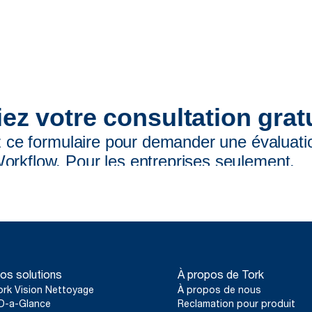
os solutions
À propos de Tork
ork Vision Nettoyage
À propos de nous
D-a-Glance
Reclamation pour produit