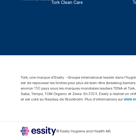
Tork Clean Care
T
Tork, une marque d'Essity - Groupe international leader dans l'hygièn
est de repousser les limites pour plus de bien-être (breaking barrie
environ 150 pays sous les marques mondiales leaders TENA et Tork, a
Saba, Tempo, TOM Organic et Zewa. En 2024, Essity a réalisé un chif
et est coté au Nasdaq de Stockholm. Plus d’informations sur
www.e
© Essity Hygiene and Health AB