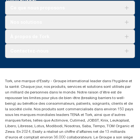
Ce que nous proposons
*
Valable pour les distributeurs vendus ou loués en Europe (sauf
*
Utilisé conjointement avec les articles 100297, 120289,
en France) à partir de mai 2023. Électricité achetée certifiée
150299, 100888, 100889 et 120454
Solutions
renouvelable selon l’EECS et garanties d’origine.
Nos solutions
Développement durable
**
Certifiés par l’Association suédoise de lutte contre les
**
Représente l’assortiment de recharges européen Tork
Tork Clean Care
rhumatismes.
Tork Vision Nettoyage
À propos de Tork
Xpress® Essuie-mains interfoliés par occasion d’utilisation.
AD-a-Glance
Analyses du cycle de vie (ACV) vérifiées par des tiers couvrant
Tork PaperCircle
tous les niveaux de qualité combinées avec des données de
À propos de nous
Contactez-nous
consommation. Comme ces données sont une moyenne des
Reclamation pour produit
systèmes, elles ne doivent pas être utilisées à des fins de
Reclamation pour service
torkmaster@essity.com
création de rapports relatifs à l’empreinte carbone pour des
Reclamation pour distributeurs
+41 (0)848/810152
articles et une consommation spécifiques.
Rechercher des distributeurs
***
On average, compared to the average of all Tork Xpress®
Tork, une marque d'Essity - Groupe international leader dans l'hygiène et
Essity Switzerland AG
Multifold (H2) refill carbon footprint before commencing
la santé. Chaque jour, nos produits, services et solutions sont utilisés par
Parkstraße 1b
purchase of renewable electricity, verified and matched through
un milliard de personnes dans le monde. Notre raison d’être est de
6214 Schenkon
Guarantees of Origin, for our paper making operations. The
repousser les limites pour plus de bien-être (breaking barriers to well-
Lundi-jeudi 8:00-16:30 | Vendredi 8:00-15:00
resulting carbon footprint reductions were quantified in a third
being) au bénéfice des consommateurs, patients, soignants, clients et de
GLN: 7609999000928
party reviewed cradle-to-grave Life Cycle Assessment.
la société civile. Nos produits sont commercialisés dans environ 150 pays
sous les marques mondiales leaders TENA et Tork, ainsi que d'autres
marques fortes, telles que Actimove, Cutimed, JOBST, Knix, Leukoplast,
Libero, Libresse, Lotus, Modibodi, Nosotras, Saba, Tempo, TOM Organic et
Zewa. En 2024, Essity a réalisé un chiffre d'affaires net de 13 milliards
d'euros et comptait environ 36.000 collaborateurs. Le Groupe a son siège