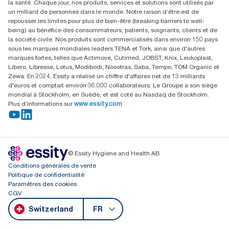
la santé. Chaque jour, nos produits, services et solutions sont utilisés par
Parkstraße 1b
un milliard de personnes dans le monde. Notre raison d’être est de
6214 Schenkon
repousser les limites pour plus de bien-être (breaking barriers to well-
Lundi-jeudi 8:00-16:30 | Vendredi 8:00-15:00
being) au bénéfice des consommateurs, patients, soignants, clients et de
GLN: 7609999000928
la société civile. Nos produits sont commercialisés dans environ 150 pays
sous les marques mondiales leaders TENA et Tork, ainsi que d'autres
marques fortes, telles que Actimove, Cutimed, JOBST, Knix, Leukoplast,
Libero, Libresse, Lotus, Modibodi, Nosotras, Saba, Tempo, TOM Organic et
Zewa. En 2024, Essity a réalisé un chiffre d'affaires net de 13 milliards
d'euros et comptait environ 36.000 collaborateurs. Le Groupe a son siège
mondial à Stockholm, en Suède, et est coté au Nasdaq de Stockholm.
Plus d’informations sur
www.essity.com
© Essity Hygiene and Health AB
Conditions générales de vente
Politique de confidentialité
Paramètres des cookies
CGV
Switzerland
FR