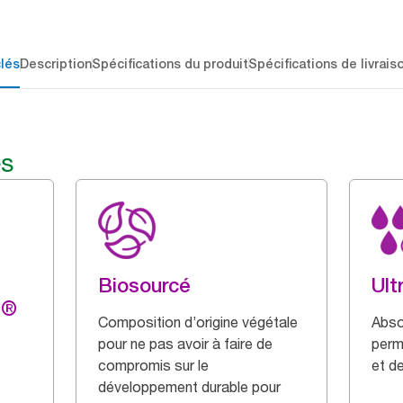
lés
Description
Spécifications du produit
Spécifications de livrais
és
Biosourcé
Ult
g®
Composition d’origine végétale
Abso
pour ne pas avoir à faire de
perm
compromis sur le
et de
développement durable pour