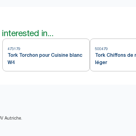
interested in...
473179
500479
Tork Torchon pour Cuisine blanc
Tork Chiffons de
W4
léger
ÜV Autriche.