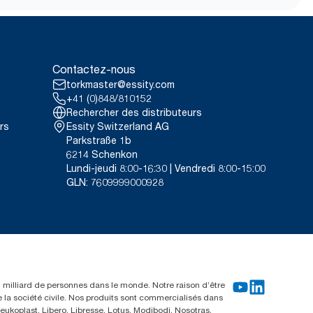
Contactez-nous
torkmaster@essity.com
+41 (0)848/810152
Rechercher des distributeurs
rs
Essity Switzerland AG
Parkstraße 1b
6214 Schenkon
Lundi-jeudi 8:00-16:30 | Vendredi 8:00-15:00
GLN: 7609999000928
un milliard de personnes dans le monde. Notre raison d’être
e la société civile. Nos produits sont commercialisés dans
ukoplast, Libero, Libresse, Lotus, Modibodi, Nosotras,