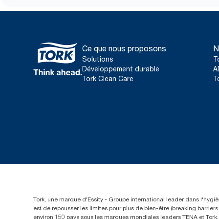
Ce que nous proposons
N
Solutions
T
Développement durable
A
Tork Clean Care
T
Tork, une marque d'Essity - Groupe international leader dans l'hygièn
est de repousser les limites pour plus de bien-être (breaking barrie
environ 150 pays sous les marques mondiales leaders TENA et Tork, a