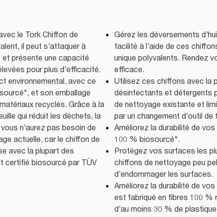
vec le Tork Chiffon de
Gérez les déversements d’huil
ent, il peut s’attaquer à
facilité à l’aide de ces chiff
 et présente une capacité
unique polyvalents. Rendez vo
levées pour plus d’efficacité.
efficace.
ct environnemental, avec ce
Utilisez ces chiffons avec la 
sourcé*, et son emballage
désinfectants et détergents p
 matériaux recyclés. Grâce à la
de nettoyage existante et lim
euille qui réduit les déchets, la
par un changement d’outil de t
s, vous n’aurez pas besoin de
Améliorez la durabilité de vos
ge actuelle, car le chiffon de
100 % biosourcé*.
se avec la plupart des
Protégez vos surfaces les pl
it certifié biosourcé par TÜV
chiffons de nettoyage peu pel
d’endommager les surfaces.
Améliorez la durabilité de vo
est fabriqué en fibres 100 % 
d’au moins 30 % de plastique