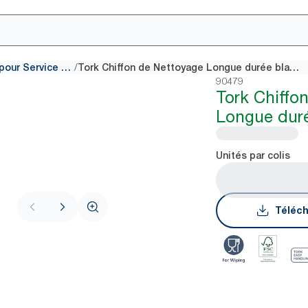
/
Chiffons de nettoyage pour Service de Restauration
Tork Chiffon de Nettoyage Longue durée blanc W4
90479
Tork Chiffo
Longue dur
Unités par colis
Téléch