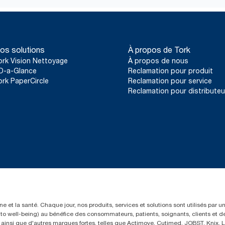
os solutions
À propos de Tork
ork Vision Nettoyage
À propos de nous
D-a-Glance
Reclamation pour produit
ork PaperCircle
Reclamation pour service
Reclamation pour distributeu
e et la santé. Chaque jour, nos produits, services et solutions sont utilisés par 
rs to well-being) au bénéfice des consommateurs, patients, soignants, clients et d
insi que d'autres marques fortes, telles que Actimove, Cutimed, JOBST, Knix, Le