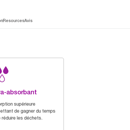
on
Resources
Avis
ra-absorbant
rption supérieure
ettant de gagner du temps
 réduire les déchets.