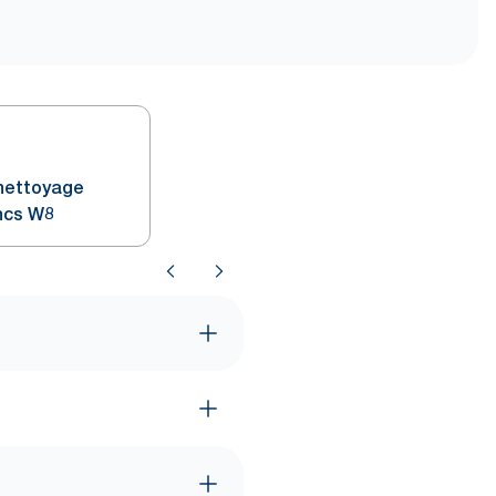
 nettoyage
ncs W8