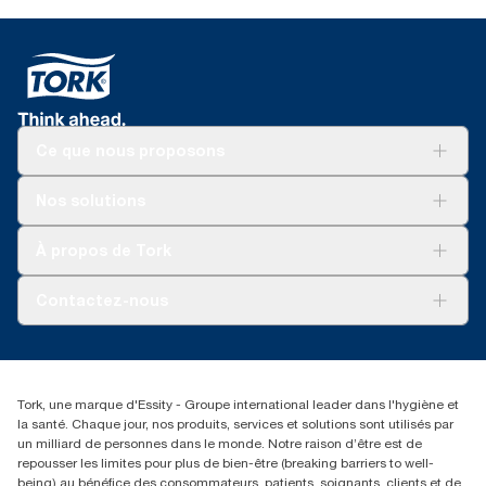
Ce que nous proposons
Solutions
Nos solutions
Développement durable
Tork Clean Care
Tork Vision Nettoyage
À propos de Tork
AD-a-Glance
Tork PaperCircle
À propos de nous
Contactez-nous
Reclamation pour produit
Reclamation pour service
torkmaster@essity.com
Reclamation pour distributeurs
+41 (0)848/810152
Rechercher des distributeurs
Tork, une marque d'Essity - Groupe international leader dans l'hygiène et
Essity Switzerland AG
la santé. Chaque jour, nos produits, services et solutions sont utilisés par
Parkstraße 1b
un milliard de personnes dans le monde. Notre raison d’être est de
6214 Schenkon
repousser les limites pour plus de bien-être (breaking barriers to well-
Lundi-jeudi 8:00-16:30 | Vendredi 8:00-15:00
being) au bénéfice des consommateurs, patients, soignants, clients et de