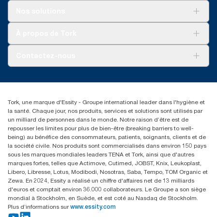
Solutions
Nos solutions
Développement durable
Tork Clean Care
Tork Vision Nettoyage
À propos de Tork
AD-a-Glance
Tork PaperCircle
À propos de nous
Contactez-nous
Reclamation pour produit
Reclamation pour service
torkmaster@essity.com
Reclamation pour distributeurs
+41 (0)848/810152
Rechercher des distributeurs
Tork, une marque d'Essity - Groupe international leader dans l'hygiène et
Essity Switzerland AG
la santé. Chaque jour, nos produits, services et solutions sont utilisés par
Parkstraße 1b
un milliard de personnes dans le monde. Notre raison d’être est de
6214 Schenkon
repousser les limites pour plus de bien-être (breaking barriers to well-
Lundi-jeudi 8:00-16:30 | Vendredi 8:00-15:00
being) au bénéfice des consommateurs, patients, soignants, clients et de
GLN: 7609999000928
la société civile. Nos produits sont commercialisés dans environ 150 pays
sous les marques mondiales leaders TENA et Tork, ainsi que d'autres
marques fortes, telles que Actimove, Cutimed, JOBST, Knix, Leukoplast,
Libero, Libresse, Lotus, Modibodi, Nosotras, Saba, Tempo, TOM Organic et
Zewa. En 2024, Essity a réalisé un chiffre d'affaires net de 13 milliards
d'euros et comptait environ 36.000 collaborateurs. Le Groupe a son siège
mondial à Stockholm, en Suède, et est coté au Nasdaq de Stockholm.
Plus d’informations sur
www.essity.com