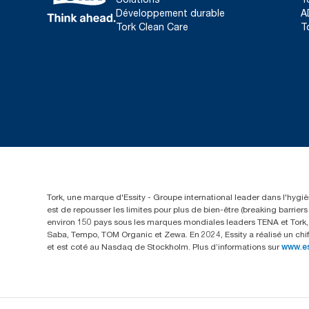
Développement durable
A
Tork Clean Care
T
Tork, une marque d'Essity - Groupe international leader dans l'hygièn
est de repousser les limites pour plus de bien-être (breaking barrie
environ 150 pays sous les marques mondiales leaders TENA et Tork, a
Saba, Tempo, TOM Organic et Zewa. En 2024, Essity a réalisé un chif
et est coté au Nasdaq de Stockholm. Plus d’informations sur
www.e