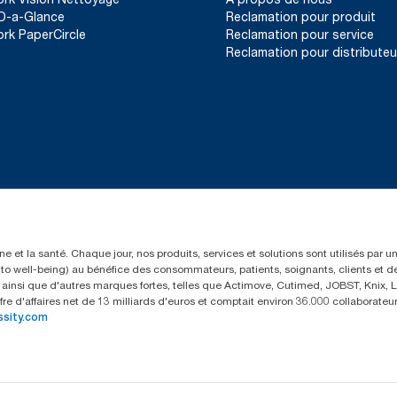
D-a-Glance
Reclamation pour produit
ork PaperCircle
Reclamation pour service
Reclamation pour distributeu
e et la santé. Chaque jour, nos produits, services et solutions sont utilisés par 
rs to well-being) au bénéfice des consommateurs, patients, soignants, clients et d
insi que d'autres marques fortes, telles que Actimove, Cutimed, JOBST, Knix, Le
fre d'affaires net de 13 milliards d'euros et comptait environ 36.000 collaborat
ssity.com