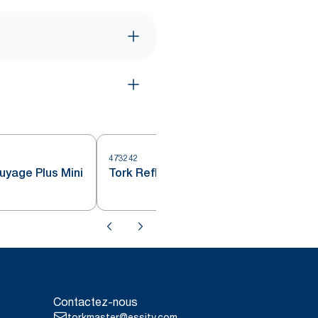
473242
4
uyage Plus Mini
Tork Reflex™ papier d’essuyage
Contactez-nous
torkmaster@essity.com