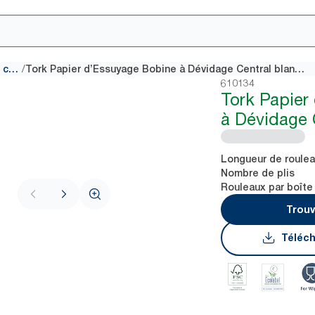
/
Papiers à dévidage central
Tork Papier d’Essuyage Bobine à Dévidage Central blanc M2
610134
Tork Papier
à Dévidage 
Longueur de roule
Nombre de plis
Rouleaux par boîte
Trouv
Téléch