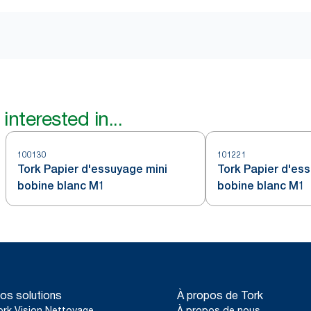
interested in...
100130
101221
Tork Papier d'essuyage mini
Tork Papier d'ess
bobine blanc M1
bobine blanc M1
os solutions
À propos de Tork
ork Vision Nettoyage
À propos de nous