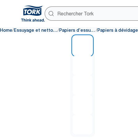
/
/
/
Home
Essuyage et nettoyage
Papiers d’essuyage
1 of 5