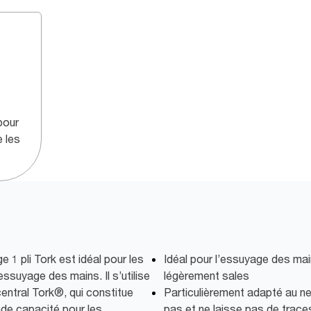
pour
e les
 1 pli Tork est idéal pour les
Idéal pour l’essuyage des ma
ssuyage des mains. Il s’utilise
légèrement sales
central Tork®, qui constitue
Particulièrement adapté au ne
nde capacité pour les
pas et ne laisse pas de trace