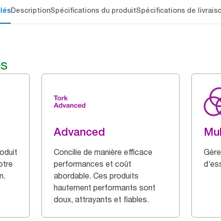
lés
Description
Spécifications du produit
Spécifications de livrais
és
Advanced
Mul
oduit
Concilie de manière efficace
Gère
otre
performances et coût
d’es
n.
abordable. Ces produits
hautement performants sont
doux, attrayants et fiables.