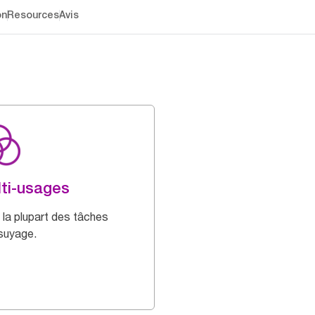
on
Resources
Avis
ti-usages
 la plupart des tâches
suyage.