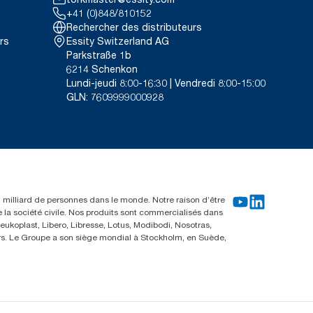
+41 (0)848/810152
Rechercher des distributeurs
rs
Essity Switzerland AG
Parkstraße 1b
6214 Schenkon
Lundi-jeudi 8:00-16:30 | Vendredi 8:00-15:00
GLN: 7609999000928
un milliard de personnes dans le monde. Notre raison d’être
e la société civile. Nos produits sont commercialisés dans
ukoplast, Libero, Libresse, Lotus, Modibodi, Nosotras,
eurs. Le Groupe a son siège mondial à Stockholm, en Suède,