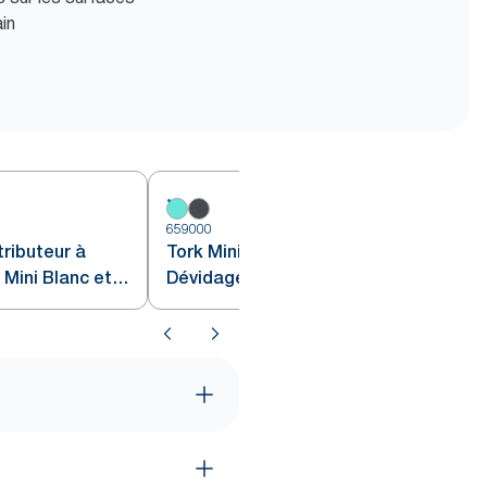
ain
659000
6
ributeur à
Tork Mini Distributeur à
Mini Blanc et
Dévidage Central noir M1