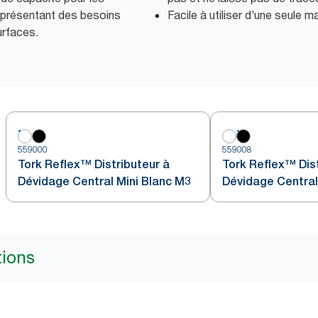
 présentant des besoins
Facile à utiliser d’une seule m
urfaces.
559000
559008
Tork Reflex™ Distributeur à
Tork Reflex™ Dist
Dévidage Central Mini Blanc M3
Dévidage Central 
Turquoise M3
tions