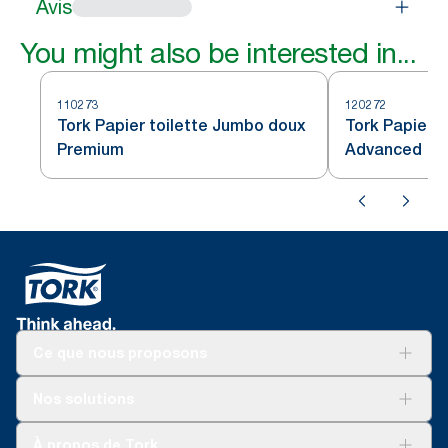
Avis
You might also be interested in...
110273
120272
Tork Papier toilette Jumbo doux
Tork Papier 
Premium
Advanced
Ce que nous proposons
Solutions
Nos solutions
Développement durable
Tork Clean Care
Tork Vision Nettoyage
À propos de Tork