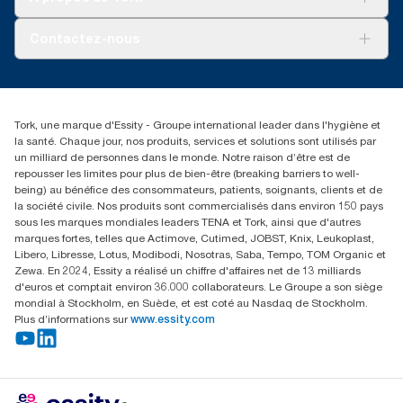
AD-a-Glance
Tork PaperCircle
À propos de nous
Contactez-nous
Reclamation pour produit
Reclamation pour service
torkmaster@essity.com
Reclamation pour distributeurs
+41 (0)848/810152
Rechercher des distributeurs
Tork, une marque d'Essity - Groupe international leader dans l'hygiène et
Essity Switzerland AG
la santé. Chaque jour, nos produits, services et solutions sont utilisés par
Parkstraße 1b
un milliard de personnes dans le monde. Notre raison d’être est de
6214 Schenkon
repousser les limites pour plus de bien-être (breaking barriers to well-
Lundi-jeudi 8:00-16:30 | Vendredi 8:00-15:00
being) au bénéfice des consommateurs, patients, soignants, clients et de
GLN: 7609999000928
la société civile. Nos produits sont commercialisés dans environ 150 pays
sous les marques mondiales leaders TENA et Tork, ainsi que d'autres
marques fortes, telles que Actimove, Cutimed, JOBST, Knix, Leukoplast,
Libero, Libresse, Lotus, Modibodi, Nosotras, Saba, Tempo, TOM Organic et
Zewa. En 2024, Essity a réalisé un chiffre d'affaires net de 13 milliards
d'euros et comptait environ 36.000 collaborateurs. Le Groupe a son siège
mondial à Stockholm, en Suède, et est coté au Nasdaq de Stockholm.
Plus d’informations sur
www.essity.com