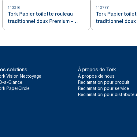
110316
110777
Tork Papier toilette rouleau
Tork Papier toile
traditionnel doux Premium -
traditionnel dou
3 plis
os solutions
À propos de Tork
ork Vision Nettoyage
À propos de nous
D-a-Glance
Reclamation pour produit
ork PaperCircle
Reclamation pour service
Reclamation pour distributeu