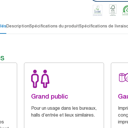
lés
Description
Spécifications du produit
Spécifications de livrais
és
Grand public
Ga
Pour un usage dans les bureaux,
Impri
halls d’entrée et lieux similaires.
conç
os
impr