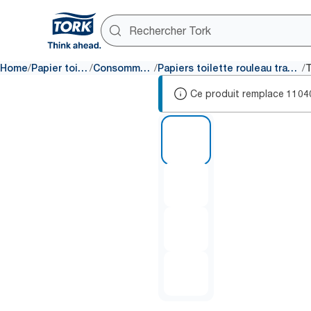
/
/
/
/
Home
Papier toilette
Consommables
Papiers toilette rouleau traditionnel
Ce produit remplace
1104
1 of 4