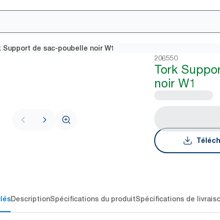
k Support de sac-poubelle noir W1
206550
Tork Suppor
noir W1
Téléch
lés
Description
Spécifications du produit
Spécifications de livrais