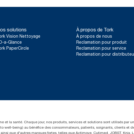
os solutions
À propos de Tork
ork Vision Nettoyage
À propos de nous
D-a-Glance
Reclamation pour produit
ork PaperCircle
Reclamation pour service
Reclamation pour distributeu
e et la santé. Chaque jour, nos produits, services et solutions sont utilisés par 
rs to well-being) au bénéfice des consommateurs, patients, soignants, clients et d
insi que d'autres marques fortes, telles que Actimove, Cutimed, JOBST, Knix, Le