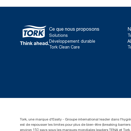
Ce que nous proposons
N
Solutions
T
Développement durable
A
Tork Clean Care
T
Tork, une marque d'Essity - Groupe international leader dans l'hygièn
est de repousser les limites pour plus de bien-être (breaking barrie
environ 150 pays sous les marques mondiales leaders TENA et Tork, a