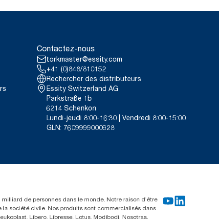
Contactez-nous
torkmaster@essity.com
+41 (0)848/810152
Rechercher des distributeurs
rs
Essity Switzerland AG
Parkstraße 1b
6214 Schenkon
Lundi-jeudi 8:00-16:30 | Vendredi 8:00-15:00
GLN: 7609999000928
un milliard de personnes dans le monde. Notre raison d’être
e la société civile. Nos produits sont commercialisés dans
ukoplast, Libero, Libresse, Lotus, Modibodi, Nosotras,