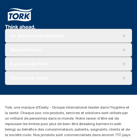
Ce que nous proposons
Solutions
Nos solutions
Développement durable
Tork Clean Care
Tork Vision Nettoyage
À propos de Tork
AD-a-Glance
Tork PaperCircle
À propos de nous
Contactez-nous
Reclamation pour produit
Reclamation pour service
torkmaster@essity.com
Reclamation pour distributeurs
+41 (0)848/810152
Rechercher des distributeurs
Tork, une marque d'Essity - Groupe international leader dans l'hygiène et
Essity Switzerland AG
la santé. Chaque jour, nos produits, services et solutions sont utilisés par
Parkstraße 1b
un milliard de personnes dans le monde. Notre raison d’être est de
6214 Schenkon
repousser les limites pour plus de bien-être (breaking barriers to well-
Lundi-jeudi 8:00-16:30 | Vendredi 8:00-15:00
being) au bénéfice des consommateurs, patients, soignants, clients et de
GLN: 7609999000928
la société civile. Nos produits sont commercialisés dans environ 150 pays