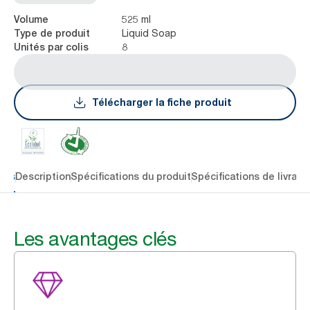
525 ml
Volume
Liquid Soap
Type de produit
8
Unités par colis
Télécharger la fiche produit
lés
Description
Spécifications du produit
Spécifications de livrais
Les avantages clés