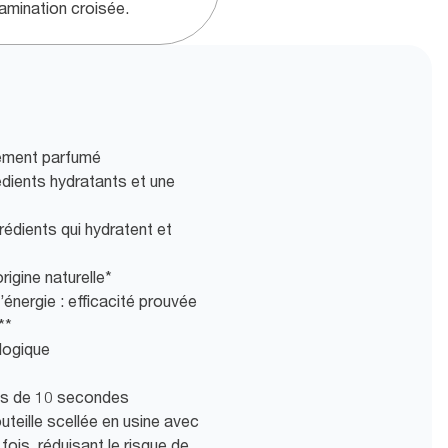
amination croisée.
tement parfumé
dients hydratants et une
rédients qui hydratent et
igine naturelle*
nergie : efficacité prouvée
**
logique
ns de 10 secondes
teille scellée en usine avec
ois, réduisant le risque de