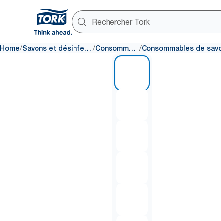
/
/
/
Home
Savons et désinfectants
Consommables
1 of 6