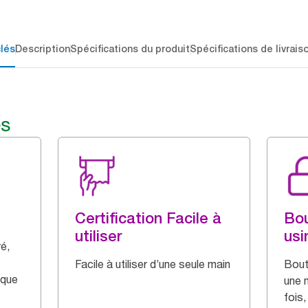
lés
Description
Spécifications du produit
Spécifications de livrais
és
Certification Facile à
Bou
utiliser
usi
é,
Facile à utiliser d’une seule main
Bout
aque
une 
fois,