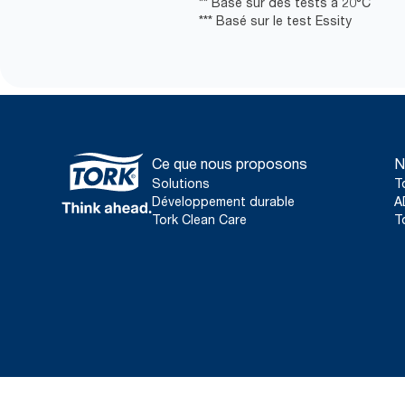
** Basé sur des tests à 20°C
*** Basé sur le test Essity
Ce que nous proposons
N
Solutions
T
Développement durable
A
Tork Clean Care
T