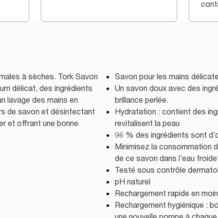
cont
ormales à sèches. Tork Savon
Savon pour les mains délica
um délicat, des ingrédients
Un savon doux avec des ingré
un lavage des mains en
brillance perlée.
rs de savon et désinfectant
Hydratation : contient des ing
iser et offrant une bonne
revitalisent la peau
96 % des ingrédients sont d’or
Minimisez la consommation d’é
de ce savon dans l’eau froide
Testé sous contrôle dermato
pH naturel
Rechargement rapide en moi
Rechargement hygiénique : bou
une nouvelle pompe à chaque f