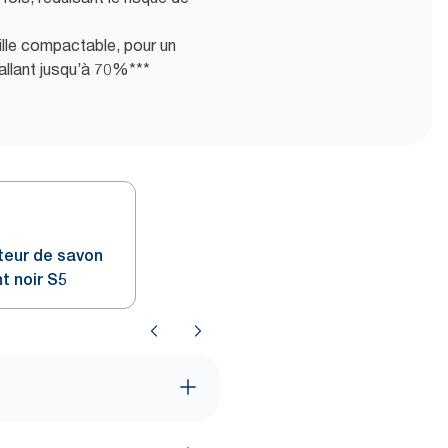
lle compactable, pour un
llant jusqu’à 70%***
uteur de savon
t noir S5