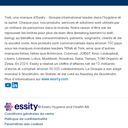
torkmaster@essity.com
Reclamation pour distributeurs
+41 (0)848/810152
Rechercher des distributeurs
Tork, une marque d'Essity - Groupe international leader dans l'hygiène et
Essity Switzerland AG
la santé. Chaque jour, nos produits, services et solutions sont utilisés par
Parkstraße 1b
un milliard de personnes dans le monde. Notre raison d’être est de
6214 Schenkon
repousser les limites pour plus de bien-être (breaking barriers to well-
Lundi-jeudi 8:00-16:30 | Vendredi 8:00-15:00
being) au bénéfice des consommateurs, patients, soignants, clients et de
GLN: 7609999000928
la société civile. Nos produits sont commercialisés dans environ 150 pays
sous les marques mondiales leaders TENA et Tork, ainsi que d'autres
marques fortes, telles que Actimove, Cutimed, JOBST, Knix, Leukoplast,
Libero, Libresse, Lotus, Modibodi, Nosotras, Saba, Tempo, TOM Organic et
Zewa. En 2024, Essity a réalisé un chiffre d'affaires net de 13 milliards
d'euros et comptait environ 36.000 collaborateurs. Le Groupe a son siège
mondial à Stockholm, en Suède, et est coté au Nasdaq de Stockholm.
Plus d’informations sur
www.essity.com
© Essity Hygiene and Health AB
Conditions générales de vente
Politique de confidentialité
Paramètres des cookies