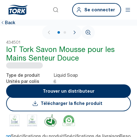
Se connecter
Back
1 / 2
434501
IoT Tork Savon Mousse pour les
Mains Senteur Douce
Liquid Soap
Type de produit
6
Unités par colis
Trouver un distributeur
Télécharger la fiche produit
ption
Spécifications du produit
Spécifications de livraison
Resour