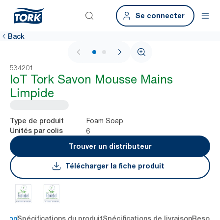
Se connecter
Back
1 / 2
534201
IoT Tork Savon Mousse Mains
Limpide
Foam Soap
Type de produit
6
Unités par colis
Trouver un distributeur
Télécharger la fiche produit
ption
Spécifications du produit
Spécifications de livraison
Resour