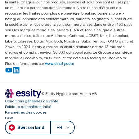
****
la santé. Chaque jour, nos produits, services et solutions sont utilisés par
Valable pour les distributeurs vendus ou loués en Europe (sauf
Parkstraße 1b
******
Basé sur des tests relatifs à la durabilité.
un milliard de personnes dans le monde. Notre raison d’être est de
en France) à partir de mai 2023. Électricité achetée certifiée
6214 Schenkon
repousser les limites pour plus de bien-être (breaking barriers to well-
renouvelable selon l’EECS et garanties d’origine.
Lundi-jeudi 8:00-16:30 | Vendredi 8:00-15:00
being) au bénéfice des consommateurs, patients, soignants, clients et de
GLN: 7609999000928
la société civile. Nos produits sont commercialisés dans environ 150 pays
sous les marques mondiales leaders TENA et Tork, ainsi que d'autres
marques fortes, telles que Actimove, Cutimed, JOBST, Knix, Leukoplast,
Libero, Libresse, Lotus, Modibodi, Nosotras, Saba, Tempo, TOM Organic et
Zewa. En 2024, Essity a réalisé un chiffre d'affaires net de 13 milliards
d'euros et comptait environ 36.000 collaborateurs. Le Groupe a son siège
mondial à Stockholm, en Suède, et est coté au Nasdaq de Stockholm.
Plus d’informations sur
www.essity.com
© Essity Hygiene and Health AB
Conditions générales de vente
Politique de confidentialité
Paramètres des cookies
CGV
Switzerland
FR