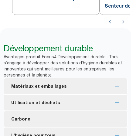
Senteur dou
Développement durable
Avantages produit Focus4 Développement durable : Tork
s’engage à développer des solutions d’hygiène durables et
innovantes qui sont meilleures pour les entreprises, les
personnes et la planète.
Matériaux et emballages
Consommables certifiés Écolabel européen :
Utilisation et déchets
impact environnemental réduit tout au long du
cycle de vie du produit
Aide à réduire la consommation de savon jusqu’à
Carbone
*
99 % des ingrédients sont d’origine naturelle.
*
50 % comparé au savon liquide.
Cette bouteille est composée de 30 % de
**
35 % de consommation d’eau en moins.
Réduction de 30 % de l’empreinte carbone pour
L’hygiène pour tous