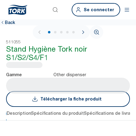
Se connecter
Back
1 / 5
511055
Stand Hygiène Tork noir
S1/S2/S4/F1
Other dispenser
Gamme
Télécharger la fiche produit
lés
Description
Spécifications du produit
Spécifications de livrais