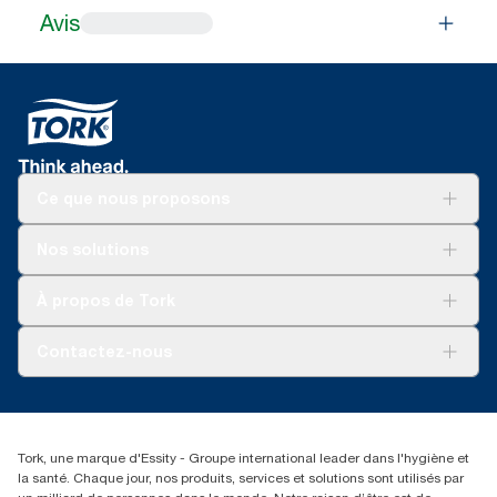
Avis
Ce que nous proposons
Solutions
Nos solutions
Développement durable
Tork Clean Care
Tork Vision Nettoyage
À propos de Tork
AD-a-Glance
Tork PaperCircle
À propos de nous
Contactez-nous
Reclamation pour produit
Reclamation pour service
torkmaster@essity.com
Reclamation pour distributeurs
+41 (0)848/810152
Rechercher des distributeurs
Tork, une marque d'Essity - Groupe international leader dans l'hygiène et
Essity Switzerland AG
la santé. Chaque jour, nos produits, services et solutions sont utilisés par
Parkstraße 1b