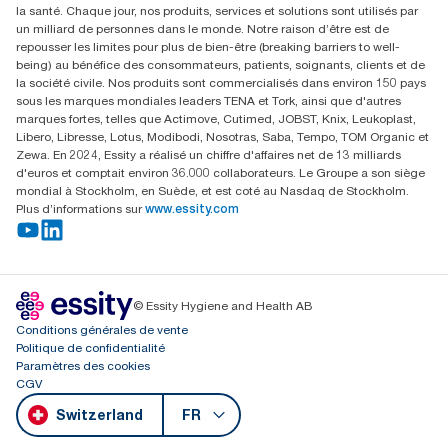
la santé. Chaque jour, nos produits, services et solutions sont utilisés par
Parkstraße 1b
un milliard de personnes dans le monde. Notre raison d’être est de
6214 Schenkon
repousser les limites pour plus de bien-être (breaking barriers to well-
Lundi-jeudi 8:00-16:30 | Vendredi 8:00-15:00
being) au bénéfice des consommateurs, patients, soignants, clients et de
GLN: 7609999000928
la société civile. Nos produits sont commercialisés dans environ 150 pays
sous les marques mondiales leaders TENA et Tork, ainsi que d'autres
marques fortes, telles que Actimove, Cutimed, JOBST, Knix, Leukoplast,
Libero, Libresse, Lotus, Modibodi, Nosotras, Saba, Tempo, TOM Organic et
Zewa. En 2024, Essity a réalisé un chiffre d'affaires net de 13 milliards
d'euros et comptait environ 36.000 collaborateurs. Le Groupe a son siège
mondial à Stockholm, en Suède, et est coté au Nasdaq de Stockholm.
Plus d’informations sur
www.essity.com
© Essity Hygiene and Health AB
Conditions générales de vente
Politique de confidentialité
Paramètres des cookies
CGV
Switzerland
FR