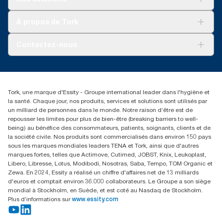
Développement durable
Tork Clean Care
Tork Vision Nettoyage
À propos de Tork
AD-a-Glance
Tork PaperCircle
À propos de nous
Contactez-nous
Reclamation pour produit
Reclamation pour service
torkmaster@essity.com
Reclamation pour distributeurs
+41 (0)848/810152
Rechercher des distributeurs
Tork, une marque d'Essity - Groupe international leader dans l'hygiène et
Essity Switzerland AG
la santé. Chaque jour, nos produits, services et solutions sont utilisés par
Parkstraße 1b
un milliard de personnes dans le monde. Notre raison d’être est de
6214 Schenkon
repousser les limites pour plus de bien-être (breaking barriers to well-
Lundi-jeudi 8:00-16:30 | Vendredi 8:00-15:00
being) au bénéfice des consommateurs, patients, soignants, clients et de
GLN: 7609999000928
la société civile. Nos produits sont commercialisés dans environ 150 pays
sous les marques mondiales leaders TENA et Tork, ainsi que d'autres
marques fortes, telles que Actimove, Cutimed, JOBST, Knix, Leukoplast,
Libero, Libresse, Lotus, Modibodi, Nosotras, Saba, Tempo, TOM Organic et
Zewa. En 2024, Essity a réalisé un chiffre d'affaires net de 13 milliards
d'euros et comptait environ 36.000 collaborateurs. Le Groupe a son siège
mondial à Stockholm, en Suède, et est coté au Nasdaq de Stockholm.
Plus d’informations sur
www.essity.com