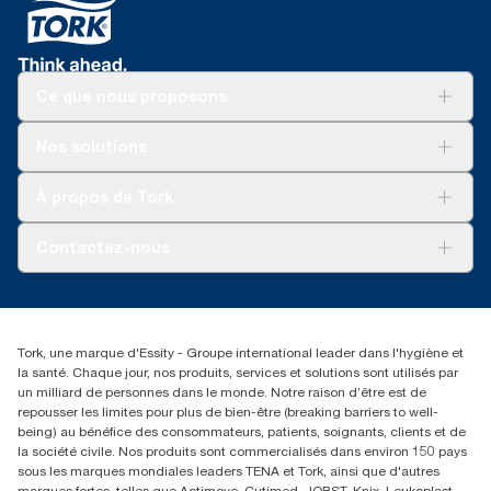
Ce que nous proposons
Solutions
Nos solutions
Développement durable
Tork Clean Care
Tork Vision Nettoyage
À propos de Tork
AD-a-Glance
Tork PaperCircle
À propos de nous
Contactez-nous
Reclamation pour produit
Reclamation pour service
torkmaster@essity.com
Reclamation pour distributeurs
+41 (0)848/810152
Rechercher des distributeurs
Tork, une marque d'Essity - Groupe international leader dans l'hygiène et
Essity Switzerland AG
la santé. Chaque jour, nos produits, services et solutions sont utilisés par
Parkstraße 1b
un milliard de personnes dans le monde. Notre raison d’être est de
6214 Schenkon
repousser les limites pour plus de bien-être (breaking barriers to well-
Lundi-jeudi 8:00-16:30 | Vendredi 8:00-15:00
being) au bénéfice des consommateurs, patients, soignants, clients et de
GLN: 7609999000928
la société civile. Nos produits sont commercialisés dans environ 150 pays
sous les marques mondiales leaders TENA et Tork, ainsi que d'autres
marques fortes, telles que Actimove, Cutimed, JOBST, Knix, Leukoplast,