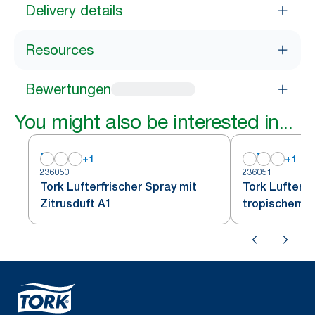
Delivery details
Resources
Bewertungen
You might also be interested in...
+
1
+
1
236050
236051
Tork Lufterfrischer Spray mit
Tork Lufterfr
Zitrusduft A1
tropischem F