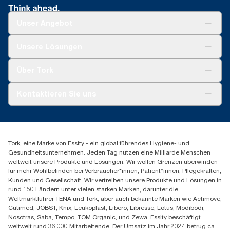
Unser Angebot
Lösungen
Unsere Lösungen
Nachhaltigkeit
Tork Clean Care
Tork Vision Reinigung
Über Tork
Montage & Spenderrecycling
AD-a-Glance
Tork PaperCircle
Über uns
Kontaktieren Sie uns
Erfolgsgeschichten
Presse & Neuigkeiten
torkmaster@essity.com
Produktreklamation
+49 (0)621/778 4700
Servicereklamation
Finden Sie Ihren Vertriebspartner
Spenderreklamation
Tork, eine Marke von Essity - ein global führendes Hygiene- und
Essity Professional Hygiene Germany GmbH
Gesundheitsunternehmen. Jeden Tag nutzen eine Milliarde Menschen
Sandhofer Straße 176
weltweit unsere Produkte und Lösungen. Wir wollen Grenzen überwinden -
68305 Mannheim
für mehr Wohlbefinden bei Verbraucher*innen, Patient*innen, Pflegekräften,
Mo-Do 8:00-16:30 Uhr | Fr 8:00-15:00
Kunden und Gesellschaft. Wir vertreiben unsere Produkte und Lösungen in
rund 150 Ländern unter vielen starken Marken, darunter die
Weltmarktführer TENA und Tork, aber auch bekannte Marken wie Actimove,
Cutimed, JOBST, Knix, Leukoplast, Libero, Libresse, Lotus, Modibodi,
Nosotras, Saba, Tempo, TOM Organic, und Zewa. Essity beschäftigt
weltweit rund 36.000 Mitarbeitende. Der Umsatz im Jahr 2024 betrug ca.