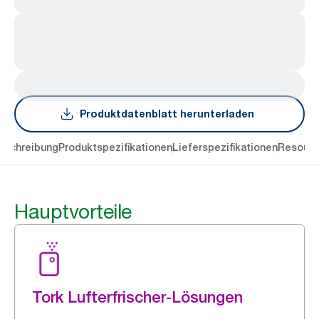
Produktdatenblatt herunterladen
eschreibung
Produktspezifikationen
Lieferspezifikationen
Resourc
Hauptvorteile
Tork Lufterfrischer-Lösungen