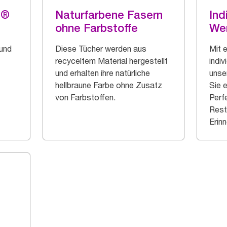
g®
Naturfarbene Fasern
Ind
ohne Farbstoffe
We
 und
Diese Tücher werden aus
Mit 
recyceltem Material hergestellt
indi
und erhalten ihre natürliche
unse
hellbraune Farbe ohne Zusatz
Sie 
von Farbstoffen.
Perfe
Rest
Erinn