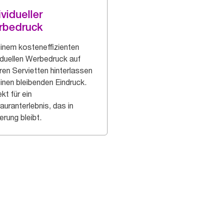
ividueller
rbedruck
einem kosteneffizienten
viduellen Werbedruck auf
ren Servietten hinterlassen
einen bleibenden Eindruck.
kt für ein
auranterlebnis, das in
erung bleibt.