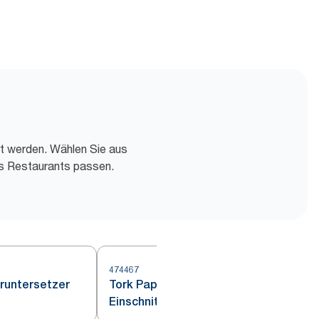
rt werden. Wählen Sie aus
res Restaurants passen.
474467
4
runtersetzer
Tork Papieruntersetzer Weiß mit
Einschnitt