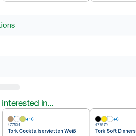
tions
interested in...
+
16
+
6
477534
477579
Tork Cocktailservietten Weiß
Tork Soft Dinner