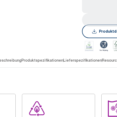
Produktd
eschreibung
Produktspezifikationen
Lieferspezifikationen
Resourc