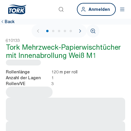
Anmelden
Back
1 / 5
610133
Tork Mehrzweck-Papierwischtücher
mit Innenabrollung Weiß M1
120 m per roll
Rollenlänge
1
Anzahl der Lagen
3
Rollen/VE