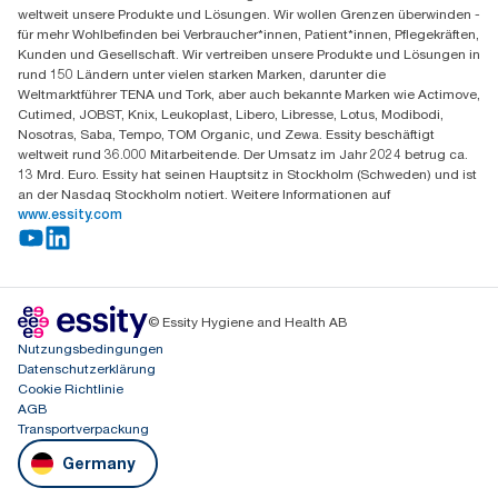
Sandhofer Straße 176
weltweit unsere Produkte und Lösungen. Wir wollen Grenzen überwinden -
68305 Mannheim
für mehr Wohlbefinden bei Verbraucher*innen, Patient*innen, Pflegekräften,
Mo-Do 8:00-16:30 Uhr | Fr 8:00-15:00
Kunden und Gesellschaft. Wir vertreiben unsere Produkte und Lösungen in
rund 150 Ländern unter vielen starken Marken, darunter die
Weltmarktführer TENA und Tork, aber auch bekannte Marken wie Actimove,
Cutimed, JOBST, Knix, Leukoplast, Libero, Libresse, Lotus, Modibodi,
Nosotras, Saba, Tempo, TOM Organic, und Zewa. Essity beschäftigt
weltweit rund 36.000 Mitarbeitende. Der Umsatz im Jahr 2024 betrug ca.
13 Mrd. Euro. Essity hat seinen Hauptsitz in Stockholm (Schweden) und ist
an der Nasdaq Stockholm notiert. Weitere Informationen auf
www.essity.com
© Essity Hygiene and Health AB
Nutzungsbedingungen
Datenschutzerklärung
Cookie Richtlinie
AGB
Transportverpackung
Germany