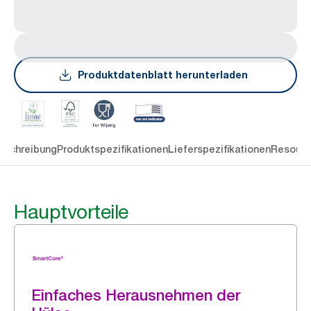
Produktdatenblatt herunterladen
eschreibung
Produktspezifikationen
Lieferspezifikationen
Resourc
Hauptvorteile
Einfaches Herausnehmen der